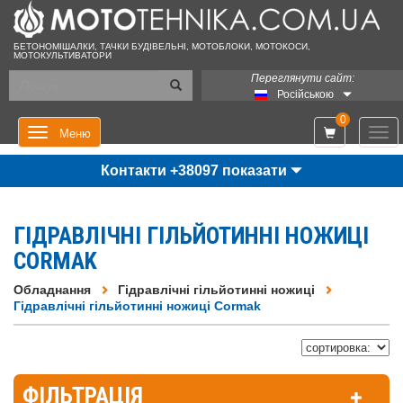
БЕТОНОМІШАЛКИ, ТАЧКИ БУДІВЕЛЬНІ, МОТОБЛОКИ, МОТОКОСИ,
МОТОКУЛЬТИВАТОРИ
Переглянути сайт:
Російською
0
Мен
Меню
Контакти +38097 показати
ГІДРАВЛІЧНІ ГІЛЬЙОТИННІ НОЖИЦІ
CORMAK
Обладнання
Гідравлічні гільйотинні ножиці
Гідравлічні гільйотинні ножиці Cormak
ФІЛЬТРАЦІЯ