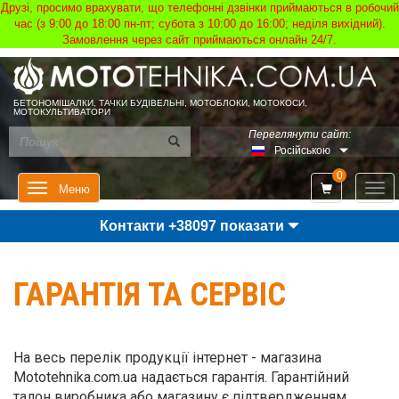
Друзі, просимо врахувати, що телефонні дзвінки приймаються в робочий
час (з 9:00 до 18:00 пн-пт; субота з 10:00 до 16:00; неділя вихідний).
Замовлення через сайт приймаються онлайн 24/7.
БЕТОНОМІШАЛКИ, ТАЧКИ БУДІВЕЛЬНІ, МОТОБЛОКИ, МОТОКОСИ,
МОТОКУЛЬТИВАТОРИ
Переглянути сайт:
Російською
0
Мен
Меню
Контакти +38097 показати
ГАРАНТІЯ ТА СЕРВІС
На весь перелік продукції інтернет - магазина
Mototehnika.com.ua надається гарантія. Гарантійний
талон виробника або магазину є підтвердженням