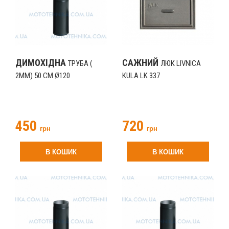
ДИМОХІДНА
САЖНИЙ
ТРУБА (
ЛЮК LIVNICA
2ММ) 50 СМ Ø120
KULA LK 337
450
720
грн
грн
В КОШИК
В КОШИК