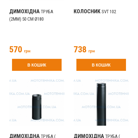
ДИМОХІДНА
КОЛОСНИК
ТРУБА
SVT 102
(2ММ) 50 СМ Ø180
570
738
грн
грн
В КОШИК
В КОШИК
ДИМОХІДНА
ДИМОХІДНА
ТРУБА (
ТРУБА (