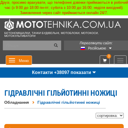
Друзі, просимо врахувати, що телефонні дзвінки приймаються в робочий
час (з 9:00 до 18:00 пн-пт; субота з 10:00 до 16:00; неділя вихідний).
Замовлення через сайт приймаються онлайн 24/7.
БЕТОНОМІШАЛКИ, ТАЧКИ БУДІВЕЛЬНІ, МОТОБЛОКИ, МОТОКОСИ,
МОТОКУЛЬТИВАТОРИ
Переглянути сайт:
Російською
0
Мен
Меню
Контакти +38097 показати
ГІДРАВЛІЧНІ ГІЛЬЙОТИННІ НОЖИЦІ
Обладнання
Гідравлічні гільйотинні ножиці