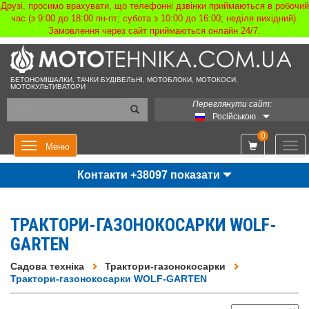
Друзі, просимо врахувати, що телефонні дзвінки приймаються в робочий
час (з 9:00 до 18:00 пн-пт; субота з 10:00 до 16:00; неділя вихідний).
Замовлення через сайт приймаються онлайн 24/7.
БЕТОНОМІШАЛКИ, ТАЧКИ БУДІВЕЛЬНІ, МОТОБЛОКИ, МОТОКОСИ,
МОТОКУЛЬТИВАТОРИ
Переглянути сайт:
Російською
0
Мен
Меню
Контакти +38097 показати
ТРАКТОРИ-ГАЗОНОКОСАРКИ WOLF-
GARTEN
Садова техніка
Трактори-газонокосарки
Трактори-газонокосарки WOLF-GARTEN