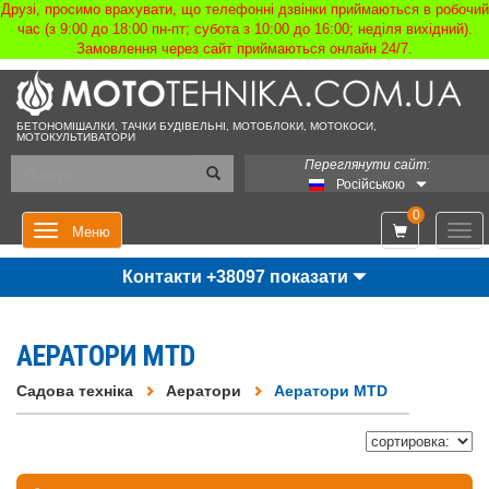
Друзі, просимо врахувати, що телефонні дзвінки приймаються в робочий
час (з 9:00 до 18:00 пн-пт; субота з 10:00 до 16:00; неділя вихідний).
Замовлення через сайт приймаються онлайн 24/7.
БЕТОНОМІШАЛКИ, ТАЧКИ БУДІВЕЛЬНІ, МОТОБЛОКИ, МОТОКОСИ,
МОТОКУЛЬТИВАТОРИ
Переглянути сайт:
Російською
0
Мен
Меню
Контакти +38097 показати
АЕРАТОРИ MTD
Садова техніка
Аератори
Аератори MTD