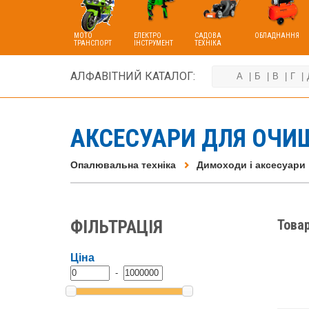
МОТО
ЕЛЕКТРО
САДОВА
ОБЛАДНАННЯ
ТРАНСПОРТ
ІНСТРУМЕНТ
ТЕХНІКА
АЛФАВІТНИЙ КАТАЛОГ:
А
Б
В
Г
АКСЕСУАРИ ДЛЯ ОЧИЩ
Опалювальна техніка
Димоходи і аксесуари
ФІЛЬТРАЦІЯ
Товар
Ціна
-