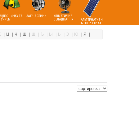
ВІДПОЧИНКУ ТА
ЗАПЧАСТИНИ
КЛІМАТИЧНЕ
ТУРИЗМ
ОБЛАДНАННЯ
АЛЬТЕРНАТИВН
А ЕНЕРГЕТИКА
Х
Ц
Ч
Ш
Щ
Ъ
Ы
Ь
Э
Ю
Я