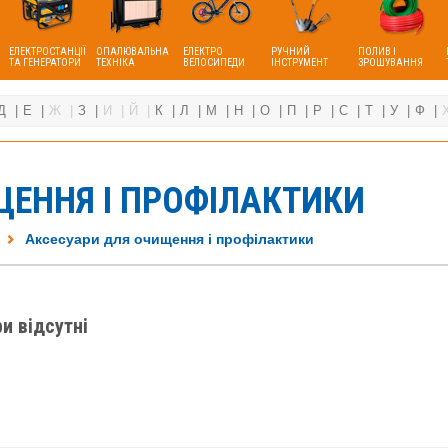
ЕЛЕКТРОСТАНЦІЇ
ОПАЛЮВАЛЬНА
ЕЛЕКТРО
РУЧНИЙ
ПОЛИВ І
ТА ГЕНЕРАТОРИ
ТЕХНІКА
ВЕЛОСИПЕДИ
ІНСТРУМЕНТ
ЗРОШУВАННЯ
Д
Е
Ж
З
И
Й
К
Л
М
Н
О
П
Р
С
Т
У
Ф
ЕННЯ І ПРОФІЛАКТИКИ
Аксесуари для очищення і профілактики
и відсутні