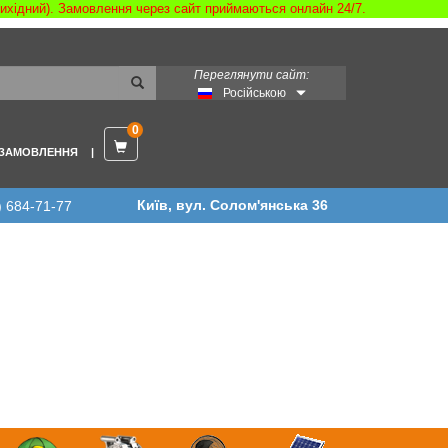
 вихідний). Замовлення через сайт приймаються онлайн 24/7.
Переглянути сайт:
Російською
0
 ЗАМОВЛЕННЯ
Київ, вул. Солом'янська 36
) 684-71-77