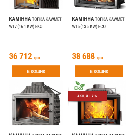
КАМІННА
КАМІННА
ТОПКА KAWMET
ТОПКА KAWMET
W17 (16.1 KW) EKO
W15 (13.5 KW) ECO
36 712
38 688
грн
грн
В КОШИК
В КОШИК
АКЦІЯ - 7 %