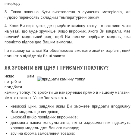
інтер'єру;
3. Топка повинна бути виготовлена з сучасних матеріалів, які
чудово переносять складний температурний режим;
4. Коли Ви вирішуєте, де придбати камінну топку, то важливо мати
на увазі, що буде зручніше, якщо виробник, якого Ви вибрали, має
великий модельний ряд, щоб Ви змогли підібрати модель, яка
повністю відповідає Вашим вимогам.
І в нашому каталозі Ви обов'язково зможете знайти варіант, який
повністю підійде під Ваші запити.
ЯК ЗРОБИТИ ВИГІДНУ І ПРИЄМНУ ПОКУПКУ?
Якщо Вам
потрібно
придбати
камінну топку, то зробити це найзручніше прямо в нашому магазині
«Мототехніка». У нас Вас чекають:
невисокі ціни, завдяки яким Ви зможете придбати вподобану
Вам модель ще вигідніше;
широкий вибір провідних виробників;
допомога наших консультантів, які із задоволенням підкажуть
хорошу модель для Вашого випадку;
зручна форма замовлення товарів;