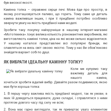
був високої якості.
Камінна топка – справжнє серце печі. Мова йде про простір, в
якому розташовується паливо, що горить. Тому саме ця деталь
каміна важливіше інших, і при її придбанні потрібно особливо
звернути увагу на якість придбаної нами моделі.
Зробити таку покупку найзручніше в нашому інтернет-магазині
«Мототехніка». Існує велика кількість різноманітних виробників, які
виготовляють камінні топки, ціна на які може сильно відрізнятися.
У нашому каталозі представлені всі популярні бренди, які
славляться на весь світ своєю якістю. Тому у нас Ви обов'язково
знайдете варіант собі по душі.
ЯК ВИБРАТИ ІДЕАЛЬНУ КАМІННУ ТОПКУ?
Коли ми купуємо таку
важливу деталь для
нашого каміна,
хочеться зробити вдалий вибір. Давайте разом подивимося, якою
має бути хороша топка:
1. В першу чергу важлива якість придбаної моделі, так як умови, в
яких їй доведеться працювати, дуже складні, і справлятися з ними
протягом довгого часу під силу не всім;
2. Вона має гарно виглядати, так як привертає увагу елементом