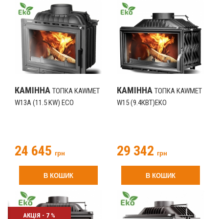
КАМІННА
КАМІННА
ТОПКА KAWMET
ТОПКА KAWMET
W13A (11.5 KW) EСO
W15 (9.4КВТ)EKO
24 645
29 342
грн
грн
В КОШИК
В КОШИК
АКЦІЯ - 7 %