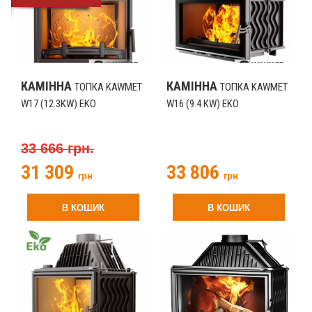
КАМІННА
КАМІННА
ТОПКА KAWMET
ТОПКА KAWMET
W17 (12.3KW) EKO
W16 (9.4 KW) EKO
33 666 грн.
31 309
33 806
грн
грн
В КОШИК
В КОШИК