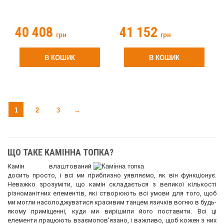
40 408
41 152
грн
грн
В КОШИК
В КОШИК
1
2
3
→
ЩО ТАКЕ КАМІННА ТОПКА?
Камін влаштований
досить просто, і всі ми приблизно уявляємо, як він функціонує.
Неважко зрозуміти, що камін складається з великої кількості
різноманітних елементів, які створюють всі умови для того, щоб
ми могли насолоджуватися красивим танцем язичків вогню в будь-
якому приміщенні, куди ми вирішили його поставити. Всі ці
елементи працюють взаємопов'язано, і важливо, щоб кожен з них