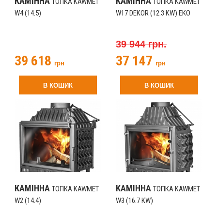
КАМІННА
КАМІННА
ТОПКА KAWMET
ТОПКА KAWMET
W4 (14.5)
W17 DEKOR (12.3 KW) EKO
39 944 грн.
39 618
37 147
грн
грн
В КОШИК
В КОШИК
КАМІННА
КАМІННА
ТОПКА KAWMET
ТОПКА KAWMET
W2 (14.4)
W3 (16.7 KW)