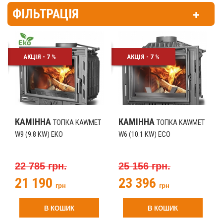
ФІЛЬТРАЦІЯ
АКЦІЯ - 7 %
АКЦІЯ - 7 %
КАМІННА
КАМІННА
ТОПКА KAWMET
ТОПКА KAWMET
W9 (9.8 KW) EKO
W6 (10.1 KW) ECO
22 785 грн.
25 156 грн.
21 190
23 396
грн
грн
В КОШИК
В КОШИК