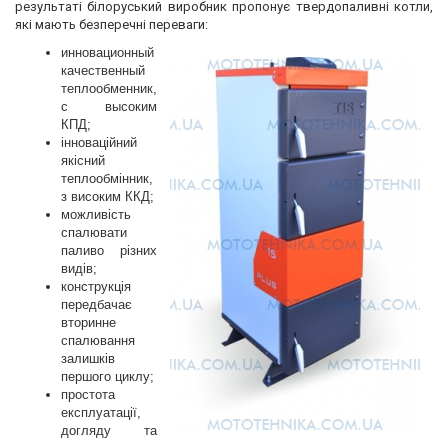
результаті білоруський виробник пропонує твердопаливні котли,
які мають безперечні переваги:
инновационный
качественный
теплообменник,
с высоким
КПД;
інноваційний
якісний
теплообмінник,
з високим ККД;
можливість
спалювати
паливо різних
видів;
конструкція
передбачає
вторинне
спалювання
залишків
першого циклу;
простота
експлуатації,
догляду та