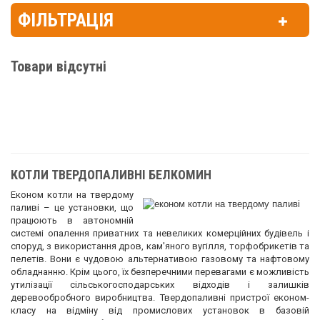
ФІЛЬТРАЦІЯ
Товари відсутні
КОТЛИ ТВЕРДОПАЛИВНІ БЕЛКОМИН
Економ котли на твердому
паливі – це установки, що
працюють в автономній
системі опалення приватних та невеликих комерційних будівель і
споруд, з використання дров, кам'яного вугілля, торфобрикетів та
пелетів. Вони є чудовою альтернативою газовому та нафтовому
обладнанню. Крім цього, їх безперечними перевагами є можливість
утилізації сільськогосподарських відходів і залишків
деревообробного виробництва. Твердопаливні пристрої економ-
класу на відміну від промислових установок в базовій