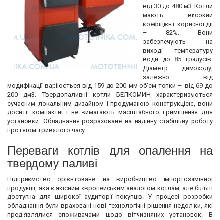
від 30 до 480 м3. Котли
мають високий
коефіцієнт корисної дії
– 82%. Вони
забезпечують на
виході температуру
води до 85 градусів.
Діаметр димоходу,
залежно від
модифікації варіюється від 159 до 200 мм об'єм топки – від 69 до
200 дм3. Твердопаливні котли БЕЛКОМИН характеризуються
сучасним локальним дизайном і продуманою конструкцією, вони
досить компактні і не вимагають масштабного приміщення для
установки. Обладнання розраховане на надійну стабільну роботу
протягом тривалого часу.
Переваги котлів для опалення на
твердому паливі
Підприємство орієнтоване на виробництво імпортозамінної
продукції, яка є якісним європейським аналогом котлам, але більш
доступна для широкої аудиторії покупців. У процесі розробки
обладнання були враховані нові технологічні рішення недоліки, які
пред'являлися споживачами щодо вітчизняних установок. В