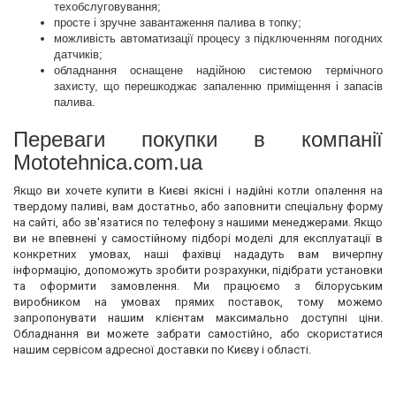
техобслуговування;
просте і зручне завантаження палива в топку;
можливість автоматизації процесу з підключенням погодних
датчиків;
обладнання оснащене надійною системою термічного
захисту, що перешкоджає запаленню приміщення і запасів
палива.
Переваги покупки в компанії
Mototehnica.com.ua
Якщо ви хочете купити в Києві якісні і надійні котли опалення на
твердому паливі, вам достатньо, або заповнити спеціальну форму
на сайті, або зв'язатися по телефону з нашими менеджерами. Якщо
ви не впевнені у самостійному підборі моделі для експлуатації в
конкретних умовах, наші фахівці нададуть вам вичерпну
інформацію, допоможуть зробити розрахунки, підібрати установки
та оформити замовлення. Ми працюємо з білоруським
виробником на умовах прямих поставок, тому можемо
запропонувати нашим клієнтам максимально доступні ціни.
Обладнання ви можете забрати самостійно, або скористатися
нашим сервісом адресної доставки по Києву і області.