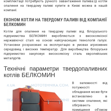
комплектації потребують ручного завантаження палива.Ці котли
опалення на твердому паливі купити в Києві можна в нашій
компанії.
ЕКОНОМ КОТЛИ НА ТВЕРДОМУ ПАЛИВІ ВІД КОМПАНІЇ
БЕЛКОМИН
Котли для опалення на твердому паливі від білоруського
підприємства БЕЛКОМИН виробляються з високоякісної
нержавіючої сталі на основі найсучасніших технологій галузі.
Установки розраховані на експлуатацію в умовах агресивних
середовищ і високих температур. Для виробництва білоруське
підприємство закуповує високоякісну сталь європейських
металургів.
Технічні параметри твердопаливних
котлів БЕЛКОМИН
В залежності від
потужності
обладнання може бути
встановлено в
системи опалення, які
обігрівають
приміщення об'ємом