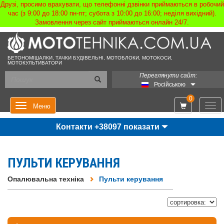
Друзі, просимо врахувати, що телефонні дзвінки приймаються в робочий
час (з 9:00 до 18:00 пн-пт; субота з 10:00 до 16:00; неділя вихідний).
Замовлення через сайт приймаються онлайн 24/7.
БЕТОНОМІШАЛКИ, ТАЧКИ БУДІВЕЛЬНІ, МОТОБЛОКИ, МОТОКОСИ,
МОТОКУЛЬТИВАТОРИ
Переглянути сайт:
Російською
0
Мен
Меню
Контакти +38097 показати
ПУЛЬТИ КЕРУВАННЯ
Опалювальна техніка
Пульти керування