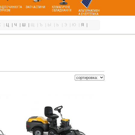
ВІДПОЧИНКУ ТА
ЗАПЧАСТИНИ
КЛІМАТИЧНЕ
ТУРИЗМ
ОБЛАДНАННЯ
АЛЬТЕРНАТИВН
А ЕНЕРГЕТИКА
Х
Ц
Ч
Ш
Щ
Ъ
Ы
Ь
Э
Ю
Я