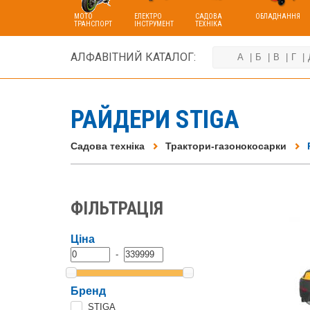
МОТО
ЕЛЕКТРО
САДОВА
ОБЛАДНАННЯ
ТРАНСПОРТ
ІНСТРУМЕНТ
ТЕХНІКА
АЛФАВІТНИЙ КАТАЛОГ:
А
Б
В
Г
РАЙДЕРИ STIGA
Садова техніка
Трактори-газонокосарки
ФІЛЬТРАЦІЯ
Ціна
-
Бренд
STIGA