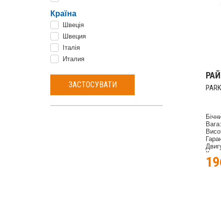
Країна
Швеція
Швеция
Італія
Италия
РА
ЗАСТОСУВАТИ
PARK
Бічн
Вага:
Висо
Гаран
Двиг
Коле
19
Мате
Поту
Номі
Об'є
Об'є
Об'є
Підк
Виро
Регу