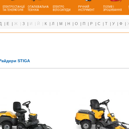
ЕЛЕКТРОСТАНЦІЇ
ОПАЛЮВАЛЬНА
ЕЛЕКТРО
РУЧНИЙ
ПОЛИВ І
ТА ГЕНЕРАТОРИ
ТЕХНІКА
ВЕЛОСИПЕДИ
ІНСТРУМЕНТ
ЗРОШУВАННЯ
Д
Е
Ж
З
И
Й
К
Л
М
Н
О
П
Р
С
Т
У
Ф
Райдери STIGA