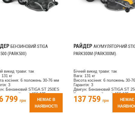
ЙДЕР
РАЙДЕР
БЕНЗИНОВИЙ STIGA
АКУМУЛЯТОРНИЙ STI
500 (PARK500)
PARK300M (PARK300M).
ий викид трави: так
Бічний викид трави: так
 131 кг
Вага: 131 кг
та косіння: 6 положень 30-76 мм
Висота косіння: 6 положень 30-7
тія: 3
Гарантія: 3
ун: Бензиновий STIGA ST 250ES
Двигун: Бензиновий STIGA ST 2
са передні/задні: 156-135, мм
Колеса передні/задні: 156-135, м
6 799
137 759
ріал травозбірника: тканинний
Матеріал травозбірника: тканинн
НЕМАЄ В
НЕМАЄ
грн
грн
жність двигуна: 3.6 кВт
Потужність двигуна: 3.6 кВт
НАЯВНОСТІ
НАЯВНО
нальні обороти: 2450 об/хв
Номінальні обороти: 2450 об/хв
м двигуна: 224 куб.см
Об'єм двигуна: 224 куб.см
м паливного бака: 3.8 л
Об'єм паливного бака: 3.8 л
м травозбірника: 150 л
Об'єм травозбірника: 150 л
лючення ножів: ручне
Підключення ножів: ручне
бник: STIGA
Виробник: STIGA
лювання висоти косіння: ручний з
Регулювання висоти косіння: руч