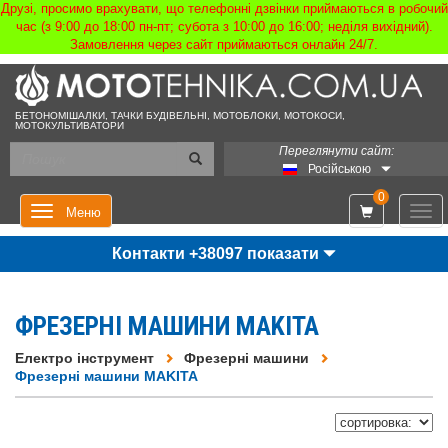
Друзі, просимо врахувати, що телефонні дзвінки приймаються в робочий
час (з 9:00 до 18:00 пн-пт; субота з 10:00 до 16:00; неділя вихідний).
Замовлення через сайт приймаються онлайн 24/7.
БЕТОНОМІШАЛКИ, ТАЧКИ БУДІВЕЛЬНІ, МОТОБЛОКИ, МОТОКОСИ,
МОТОКУЛЬТИВАТОРИ
Переглянути сайт:
Російською
0
Мен
Меню
Контакти +38097 показати
ФРЕЗЕРНІ МАШИНИ MAKITA
Електро інструмент
Фрезерні машини
Фрезерні машини MAKITA