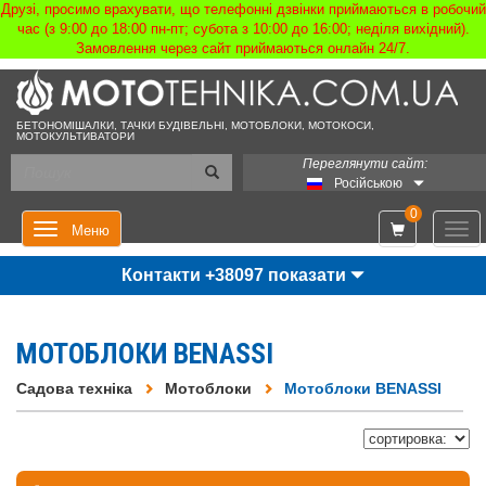
Друзі, просимо врахувати, що телефонні дзвінки приймаються в робочий
час (з 9:00 до 18:00 пн-пт; субота з 10:00 до 16:00; неділя вихідний).
Замовлення через сайт приймаються онлайн 24/7.
БЕТОНОМІШАЛКИ, ТАЧКИ БУДІВЕЛЬНІ, МОТОБЛОКИ, МОТОКОСИ,
МОТОКУЛЬТИВАТОРИ
Переглянути сайт:
Російською
0
Мен
Меню
Контакти +38097 показати
МОТОБЛОКИ BENASSI
Садова техніка
Мотоблоки
Мотоблоки BENASSI