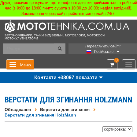
Друзі, просимо врахувати, що телефонні дзвінки приймаються в робочий
час (з 9:00 до 18:00 пн-пт; субота з 10:00 до 16:00; неділя вихідний).
Замовлення через сайт приймаються онлайн 24/7.
БЕТОНОМІШАЛКИ, ТАЧКИ БУДІВЕЛЬНІ, МОТОБЛОКИ, МОТОКОСИ,
МОТОКУЛЬТИВАТОРИ
Переглянути сайт:
Російською
0
Мен
Меню
Контакти +38097 показати
ВЕРСТАТИ ДЛЯ ЗГИНАННЯ HOLZMANN
Обладнання
Верстати для згинання
Верстати для згинання HolzMann