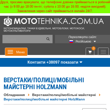
Друзі, просимо врахувати, що телефонні дзвінки приймаються в робочий
час (з 9:00 до 18:00 пн-пт; субота з 10:00 до 16:00; неділя вихідний).
Замовлення через сайт приймаються онлайн 24/7.
БЕТОНОМІШАЛКИ, ТАЧКИ БУДІВЕЛЬНІ, МОТОБЛОКИ, МОТОКОСИ,
МОТОКУЛЬТИВАТОРИ
Переглянути сайт:
Російською
0
Мен
Меню
Контакти +38097 показати
ВЕРСТАКИ/ПОЛИЦІ/МОБІЛЬНІ
МАЙСТЕРНІ HOLZMANN
Обладнання
Верстаки/полиці/мобільні майстерні
Верстаки/полиці/мобільні майстерні HolzMann