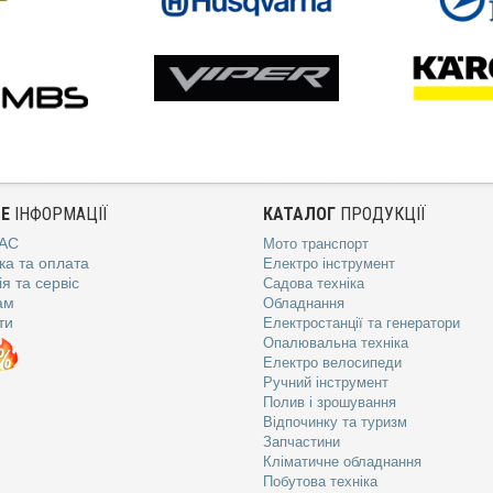
Е
ІНФОРМАЦІЇ
КАТАЛОГ
ПРОДУКЦІЇ
АС
Мото транспорт
ка та оплата
Електро інструмент
я та сервіс
Садова техніка
ам
Обладнання
ти
Електростанції та генератори
Опалювальна техніка
Електро велосипеди
Ручний інструмент
Полив і зрошування
Відпочинку та туризм
Запчастини
Кліматичне обладнання
Побутова техніка