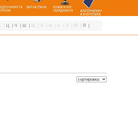
ВІДПОЧИНКУ ТА
ЗАПЧАСТИНИ
КЛІМАТИЧНЕ
ТУРИЗМ
ОБЛАДНАННЯ
АЛЬТЕРНАТИВН
А ЕНЕРГЕТИКА
Х
Ц
Ч
Ш
Щ
Ъ
Ы
Ь
Э
Ю
Я