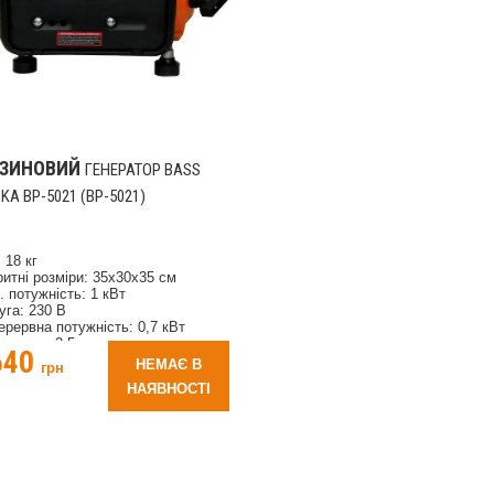
НЗИНОВИЙ
ГЕНЕРАТОР BASS
KA BP-5021 (BP-5021)
 18 кг
ритні розміри: 35х30х35 см
. потужність: 1 кВт
уга: 230 В
ерервна потужність: 0,7 кВт
вигуна: 2,5 к.с.
640
запуску: Ручний
НЕМАЄ В
грн
нь шуму: 92 дБ
НАЯВНОСТІ