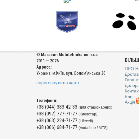
© Магазин Mototehnika.com.ua
БІЛЬШ
2011 — 2026
Адреса:
ПРО Н
Україна, м.Київ, вул. Солом'янська 36
Достав
Гаранті
переглянути на карті
Дилер
Контак
Блог
Телефони:
Акція
+38 (044) 383-42-33
(для стаціонарних)
+38 (097) 777-71-77
(Киевстар)
+38 (063) 224-71-77
(Lifecell)
+38 (066) 684-71-77
(Vodafone / MTS)