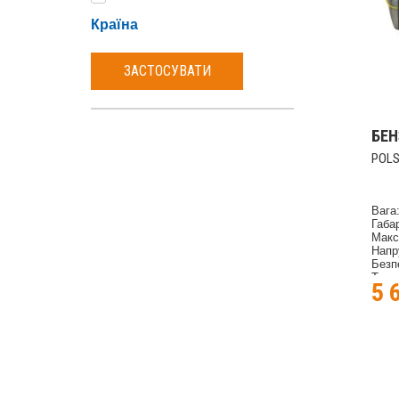
Країна
ЗАСТОСУВАТИ
БЕ
POLS
Вага:
Габа
Макс
Напр
Безп
Тип д
5 
Тип 
Ріве