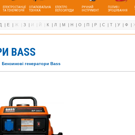
ЕЛЕКТРОСТАНЦІЇ
ОПАЛЮВАЛЬНА
ЕЛЕКТРО
РУЧНИЙ
ПОЛИВ І
ТА ГЕНЕРАТОРИ
ТЕХНІКА
ВЕЛОСИПЕДИ
ІНСТРУМЕНТ
ЗРОШУВАННЯ
Д
Е
Ж
З
И
Й
К
Л
М
Н
О
П
Р
С
Т
У
Ф
РИ BASS
Бензинові генератори Bass