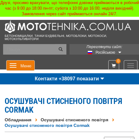
Друзі, просимо врахувати, що телефонні дзвінки приймаються в робочий
час (з 9:00 до 18:00 пн-пт; субота з 10:00 до 16:00; неділя вихідний).
Замовлення через сайт приймаються онлайн 24/7.
БЕТОНОМІШАЛКИ, ТАЧКИ БУДІВЕЛЬНІ, МОТОБЛОКИ, МОТОКОСИ,
МОТОКУЛЬТИВАТОРИ
Переглянути сайт:
Російською
0
Мен
Меню
Контакти +38097 показати
ОСУШУВАЧІ СТИСНЕНОГО ПОВІТРЯ
CORMAK
Обладнання
Осушувачі стисненого повітря
Осушувачі стисненого повітря Cormak