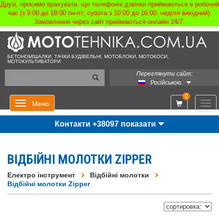
Друзі, просимо врахувати, що телефонні дзвінки приймаються в робочий
час (з 9:00 до 18:00 пн-пт; субота з 10:00 до 16:00; неділя вихідний).
Замовлення через сайт приймаються онлайн 24/7.
БЕТОНОМІШАЛКИ, ТАЧКИ БУДІВЕЛЬНІ, МОТОБЛОКИ, МОТОКОСИ,
МОТОКУЛЬТИВАТОРИ
Переглянути сайт:
Російською
0
Мен
Меню
Контакти +38097 показати
ВІДБІЙНІ МОЛОТКИ ZIPPER
Електро інструмент
Відбійні молотки
Відбійні молотки Zipper