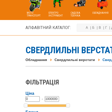
МОТО
ЕЛЕКТРО
САДОВА
ОБЛАДНАННЯ
ТРАНСПОРТ
ІНСТРУМЕНТ
ТЕХНІКА
АЛФАВІТНИЙ КАТАЛОГ:
А
Б
В
Г
СВЕРДЛИЛЬНІ ВЕРСТАТ
Обладнання
Свердлильні верстати
Свер
ФІЛЬТРАЦІЯ
Ціна
-