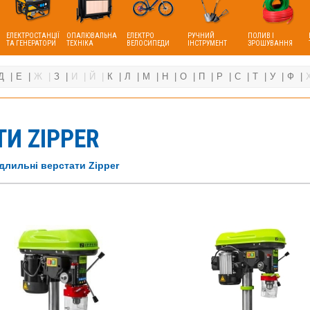
ЕЛЕКТРОСТАНЦІЇ
ОПАЛЮВАЛЬНА
ЕЛЕКТРО
РУЧНИЙ
ПОЛИВ І
ТА ГЕНЕРАТОРИ
ТЕХНІКА
ВЕЛОСИПЕДИ
ІНСТРУМЕНТ
ЗРОШУВАННЯ
Д
Е
Ж
З
И
Й
К
Л
М
Н
О
П
Р
С
Т
У
Ф
И ZIPPER
длильні верстати Zipper