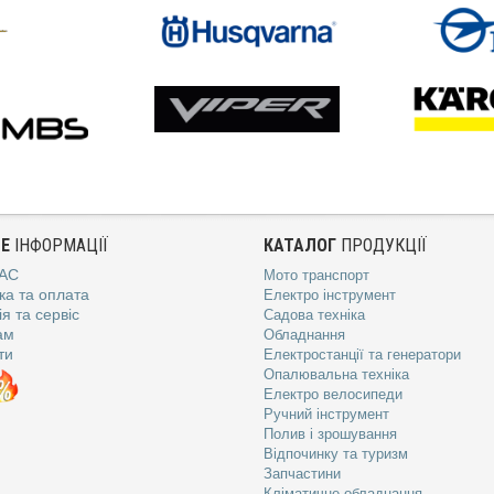
Е
ІНФОРМАЦІЇ
КАТАЛОГ
ПРОДУКЦІЇ
АС
Мото транспорт
ка та оплата
Електро інструмент
я та сервіс
Садова техніка
ам
Обладнання
ти
Електростанції та генератори
Опалювальна техніка
Електро велосипеди
Ручний інструмент
Полив і зрошування
Відпочинку та туризм
Запчастини
Кліматичне обладнання