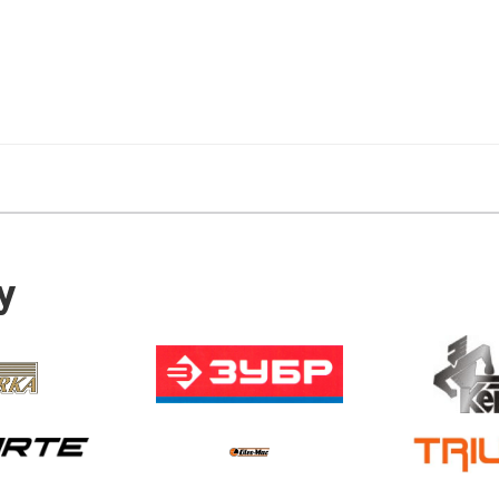
нь звукового тиску: 69 дБ
2700 в хв
нь звукової потужності: 82 дБ
рівень звукового тиску: 67 дБ
новчі розміри: 420x225x597 мм
рівень звукової потужності: 80 д
шпинделя: 50 мм
Установчі розміри: 475x295x840 
Хід шпинделя: 60 мм
У