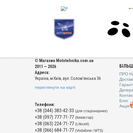
© Магазин Mototehnika.com.ua
БІЛЬШ
2011 — 2026
Адреса:
ПРО Н
Україна, м.Київ, вул. Солом'янська 36
Достав
Гаранті
переглянути на карті
Дилер
Контак
Блог
Телефони:
Акція
+38 (044) 383-42-33
(для стаціонарних)
+38 (097) 777-71-77
(Киевстар)
+38 (063) 224-71-77
(Lifecell)
+38 (066) 684-71-77
(Vodafone / MTS)