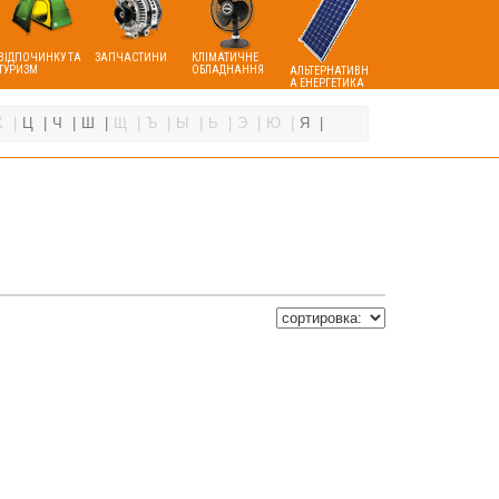
ВІДПОЧИНКУ ТА
ЗАПЧАСТИНИ
КЛІМАТИЧНЕ
ТУРИЗМ
ОБЛАДНАННЯ
АЛЬТЕРНАТИВН
А ЕНЕРГЕТИКА
Х
Ц
Ч
Ш
Щ
Ъ
Ы
Ь
Э
Ю
Я