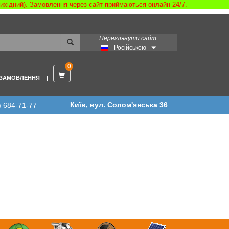
 вихідний). Замовлення через сайт приймаються онлайн 24/7.
Переглянути сайт:
Російською
0
 ЗАМОВЛЕННЯ
Київ, вул. Солом'янська 36
) 684-71-77