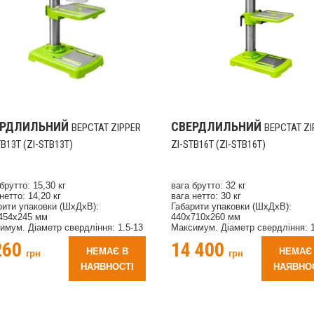
ЕРДЛИЛЬНИЙ
СВЕРДЛИЛЬНИЙ
ВЕРСТАТ ZIPPER
ВЕРСТАТ ZI
TB13T (ZI-STB13T)
ZI-STB16T (ZI-STB16T)
брутто: 15,30 кг
вага брутто: 32 кг
нетто: 14,20 кг
вага нетто: 30 кг
рити упаковки (ШхДхВ):
Габарити упаковки (ШхДхВ):
454х245 мм
440х710х260 мм
имум. Діаметр свердління: 1.5-13
Максимум. Діаметр свердління: 1
мм
260
14 400
имум. Відстань шпинделя: 220 мм
Максимум. Відстань шпинделя: 
НЕМАЄ В
НЕМАЄ
грн
грн
жність мотора S1: 400 Вт
Потужність мотора S1: 630 Вт
НАЯВНОСТІ
НАЯВНО
на плита: 295x190 мм
Напруга: 230 В
тань від шпинделя опорної плити:
Опорна плита: 343x213 мм
мм
Відстань від шпинделя опорної п
кість свердління шпинделя: 420-
525 мм
 в хв
Швидкість свердління шпинделя: