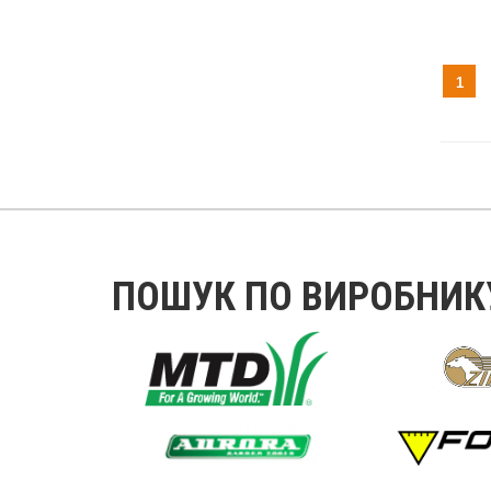
Ріве
ріве
Уста
Хід 
1
ПОШУК ПО ВИРОБНИК