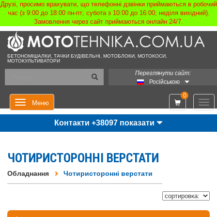
Друзі, просимо врахувати, що телефонні дзвінки приймаються в робочий
час (з 9:00 до 18:00 пн-пт; субота з 10:00 до 16:00; неділя вихідний).
Замовлення через сайт приймаються онлайн 24/7.
БЕТОНОМІШАЛКИ, ТАЧКИ БУДІВЕЛЬНІ, МОТОБЛОКИ, МОТОКОСИ,
МОТОКУЛЬТИВАТОРИ
Переглянути сайт:
Російською
0
Мен
Меню
Контакти +38097 показати
ЧОТИРИСТОРОННІ ВЕРСТАТИ
Обладнання
Чотиристоронні верстати