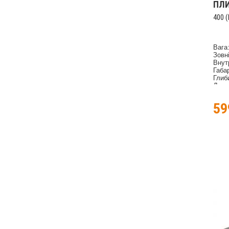
ПЛ
400 
Вага:
Зовн
Внут
Габар
Глиб
Довж
Виро
Скол
5