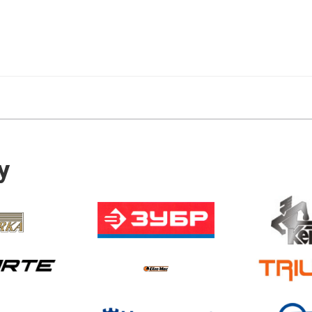
бник: EnerSol
ьзящий механізм: втулка
 6.3 кг
ішній діаметр диска: 22 мм
рішній діаметр диска: 10.5 мм
итні розміри: 850 х 220 x 150
ина різу: 16 мм
ина різу: 600 мм
бник: EnerSol
ьзящий механізм: підшипник
 8.3 кг
ішній діаметр диска: 22 мм
рішній діаметр диска: 10.5 мм
ритні розміри 1150 х220 x 150
ина різу: 16 мм
ина різу: 900 мм
У
бник : EnerSol
ьзящий механізм: підшипник