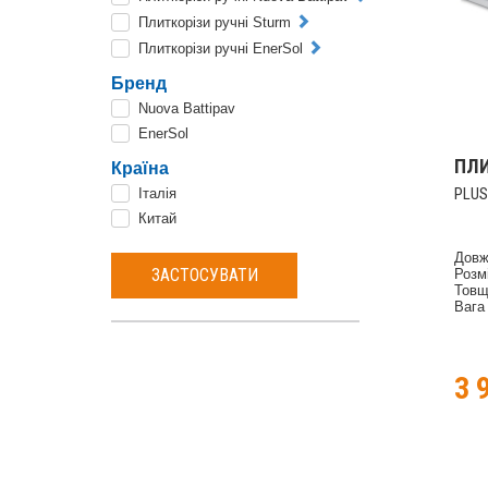
Плиткорізи ручні Sturm
Плиткорізи ручні EnerSol
Бренд
Nuova Battipav
EnerSol
ПЛИ
Країна
PLUS
Італія
Китай
Довж
ЗАСТОСУВАТИ
Розм
Товщ
Вага 
3 