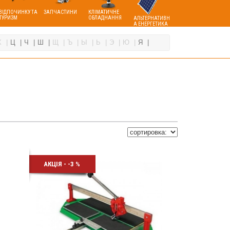
ВІДПОЧИНКУ ТА
ЗАПЧАСТИНИ
КЛІМАТИЧНЕ
ТУРИЗМ
ОБЛАДНАННЯ
АЛЬТЕРНАТИВН
А ЕНЕРГЕТИКА
Х
Ц
Ч
Ш
Щ
Ъ
Ы
Ь
Э
Ю
Я
АКЦІЯ - -3 %