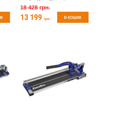
18 428 грн.
13 199
ИК
В КОШИК
грн