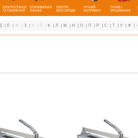
ЕЛЕКТРОСТАНЦІЇ
ОПАЛЮВАЛЬНА
ЕЛЕКТРО
РУЧНИЙ
ПОЛИВ І
ТА ГЕНЕРАТОРИ
ТЕХНІКА
ВЕЛОСИПЕДИ
ІНСТРУМЕНТ
ЗРОШУВАННЯ
Д
Е
Ж
З
И
Й
К
Л
М
Н
О
П
Р
С
Т
У
Ф