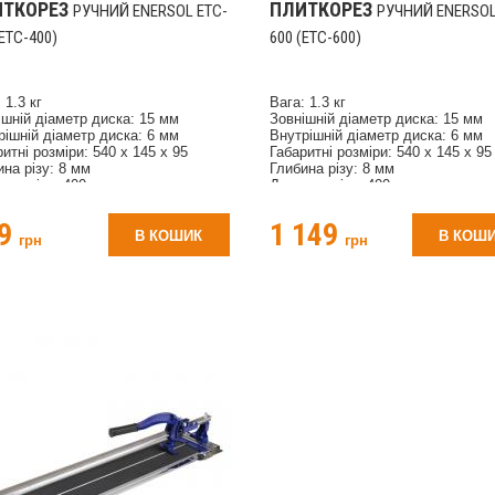
ИТКОРЕЗ
ПЛИТКОРЕЗ
РУЧНИЙ ENERSOL ETC-
РУЧНИЙ ENERSOL
(ETC-400)
600 (ETC-600)
 1.3 кг
Вага: 1.3 кг
ішній діаметр диска: 15 мм
Зовнішній діаметр диска: 15 мм
рішній діаметр диска: 6 мм
Внутрішній діаметр диска: 6 мм
итні розміри: 540 х 145 x 95
Габаритні розміри: 540 х 145 x 95
ина різу: 8 мм
Глибина різу: 8 мм
ина різу: 400 мм
Довжина різу: 400 мм
бник: EnerSol
Виробник: EnerSol
ьзящий механізм: втулка
Скользящий механізм: втулка
99
1 149
Вага: 2.9 кг
В КОШИК
В КОШ
грн
грн
Зовнішній діаметр диска: 15 мм
Внутрішній діаметр диска: 6 мм
Габаритні розміри: 800 х 170 x 10
Глибина різу: 8 мм
Довжина різу: 600 мм
Виробник: EnerSol
Скользящий механізм: втулка