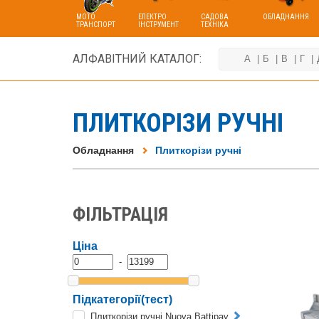
МОТО
ЕЛЕКТРО
САДОВА
ОБЛАДНАННЯ
ТРАНСПОРТ
ІНСТРУМЕНТ
ТЕХНІКА
АЛФАВІТНИЙ КАТАЛОГ:
А
Б
В
Г
ПЛИТКОРІЗИ РУЧНІ
Обладнання
Плиткорізи ручні
ФІЛЬТРАЦІЯ
Ціна
-
Підкатегорії(тест)
Плиткорізи ручні Nuova Battipav