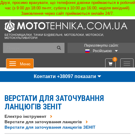
Друзі, просимо врахувати, що телефонні дзвінки приймаються в робочий
час (з 9:00 до 18:00 пн-пт; субота з 10:00 до 16:00; неділя вихідний).
Замовлення через сайт приймаються онлайн 24/7.
БЕТОНОМІШАЛКИ, ТАЧКИ БУДІВЕЛЬНІ, МОТОБЛОКИ, МОТОКОСИ,
МОТОКУЛЬТИВАТОРИ
Переглянути сайт:
Російською
0
Мен
Меню
Контакти +38097 показати
ВЕРСТАТИ ДЛЯ ЗАТОЧУВАННЯ
ЛАНЦЮГІВ ЗЕНІТ
Електро інструмент
Верстати для заточування ланцюгів
Верстати для заточування ланцюгів ЗЕНІТ