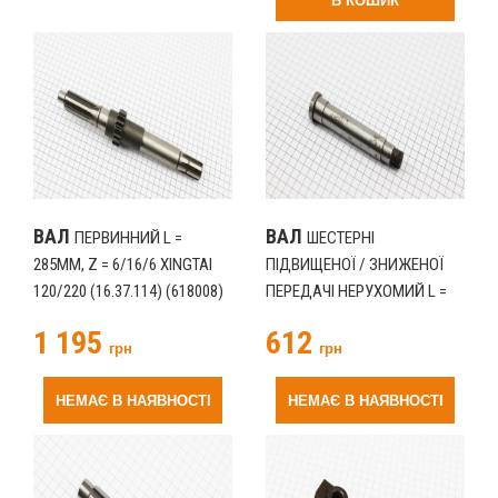
В КОШИК
ВАЛ
ВАЛ
ПЕРВИННИЙ L =
ШЕСТЕРНІ
285ММ, Z = 6/16/6 XINGTAI
ПІДВИЩЕНОЇ / ЗНИЖЕНОЇ
120/220 (16.37.114) (618008)
ПЕРЕДАЧІ НЕРУХОМИЙ L =
144ММ XINGTAI 120/220
1 195
612
(10Т.37.120) (618014)
грн
грн
НЕМАЄ В НАЯВНОСТІ
НЕМАЄ В НАЯВНОСТІ