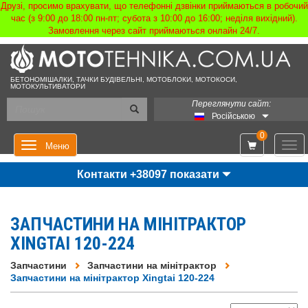
Друзі, просимо врахувати, що телефонні дзвінки приймаються в робочий
час (з 9:00 до 18:00 пн-пт; субота з 10:00 до 16:00; неділя вихідний).
Замовлення через сайт приймаються онлайн 24/7.
БЕТОНОМІШАЛКИ, ТАЧКИ БУДІВЕЛЬНІ, МОТОБЛОКИ, МОТОКОСИ,
МОТОКУЛЬТИВАТОРИ
Переглянути сайт:
Російською
0
Мен
Меню
Контакти +38097 показати
ЗАПЧАСТИНИ НА МІНІТРАКТОР
XINGTAI 120-224
Запчастини
Запчастини на мінітрактор
Запчастини на мінітрактор Xingtai 120-224