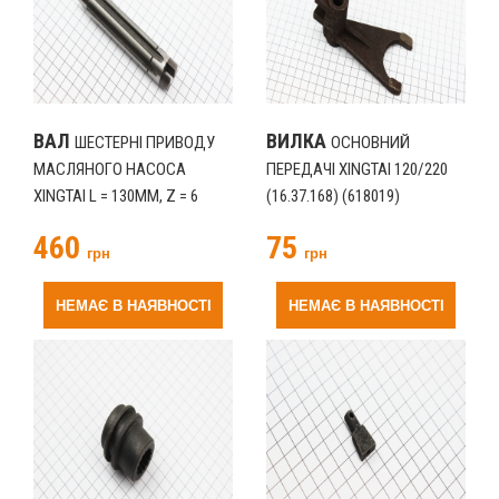
ВАЛ
ВИЛКА
ШЕСТЕРНІ ПРИВОДУ
ОСНОВНИЙ
МАСЛЯНОГО НАСОСА
ПЕРЕДАЧІ XINGTAI 120/220
XINGTAI L = 130ММ, Z = 6
(16.37.168) (618019)
120/220 (14D.54.202-2)
460
75
(618017)
грн
грн
НЕМАЄ В НАЯВНОСТІ
НЕМАЄ В НАЯВНОСТІ