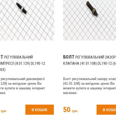
ЛТ
БОЛТ
РЕГУЛЮВАЛЬНИЙ
РЕГУЛЮВАЛЬНИЙ ЗАЗОР
МПРЕСІЇ (8.01.129) DL190-12
КЛАПАНА (41.01.108) DL190-12 (6
003)
 регулювальний декомпресії
Болт регулювальний зазору кла
.129) за вигідною ціною Ви
(41.01.108) за вигідною ціною Ви
те купити в нашому інтернет
можете купити в нашому інтерне
ині.
магазині.
3
50
В КОШИК
В КОШ
грн
грн