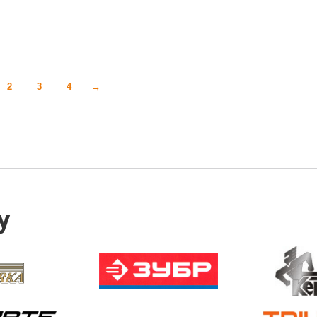
2
3
4
→
У