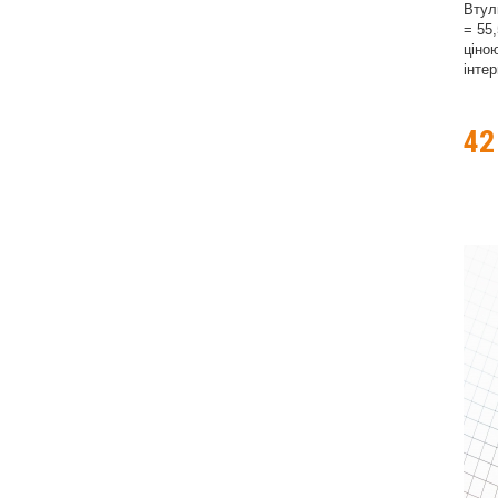
Втул
= 55
ціно
інтер
4