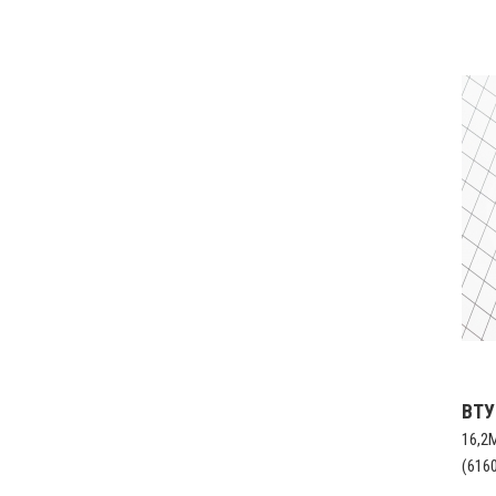
ВТ
16,2
(616