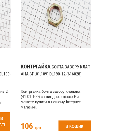
КОНТРГАЙКА
БОЛТА ЗАЗОРУ КЛАП
DL190-
АНА (41.01.109) DL190-12 (616028)
ень D =
Контргайка болта зазору клапана
(41.01.109) за вигідною ціною Ви
у
можете купити в нашому інтернет
магазині.
 В
106
СТІ
В КОШИК
грн