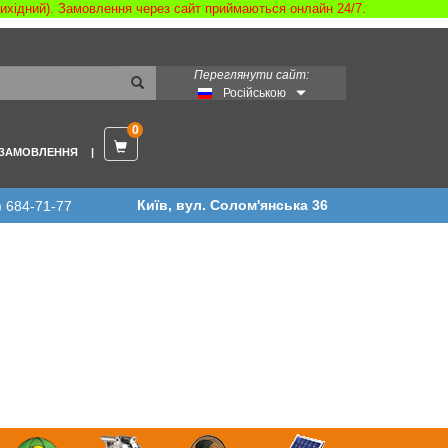
 вихідний). Замовлення через сайт приймаються онлайн 24/7.
Переглянути сайт:
Російською
0
 ЗАМОВЛЕННЯ
Київ, вул. Солом'янська 36
) 684-71-77