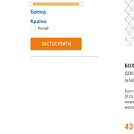
Бренд
Країна
Китай
ЗАСТОСУВАТИ
БО
ДЕКО
(616
Болт
(8.01
може
магаз
4