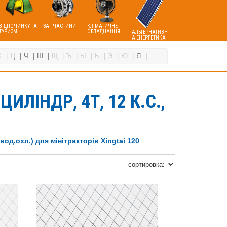
ВІДПОЧИНКУ ТА
ЗАПЧАСТИНИ
КЛІМАТИЧНЕ
ТУРИЗМ
ОБЛАДНАННЯ
АЛЬТЕРНАТИВН
А ЕНЕРГЕТИКА
Х
Ц
Ч
Ш
Щ
Ъ
Ы
Ь
Э
Ю
Я
ЛІНДР, 4Т, 12 К.С.,
вод.охл.) для мінітракторів Xingtai 120