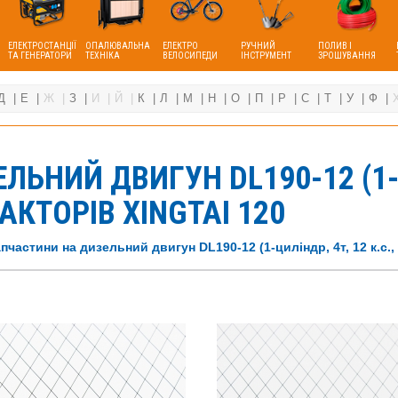
ЕЛЕКТРОСТАНЦІЇ
ОПАЛЮВАЛЬНА
ЕЛЕКТРО
РУЧНИЙ
ПОЛИВ І
ТА ГЕНЕРАТОРИ
ТЕХНІКА
ВЕЛОСИПЕДИ
ІНСТРУМЕНТ
ЗРОШУВАННЯ
Д
Е
Ж
З
И
Й
К
Л
М
Н
О
П
Р
С
Т
У
Ф
ЬНИЙ ДВИГУН DL190-12 (1-ЦИ
АКТОРІВ XINGTAI 120
пчастини на дизельний двигун DL190-12 (1-циліндр, 4т, 12 к.с., 