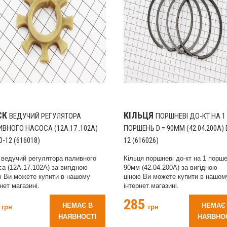
СК
КІЛЬЦЯ
ВЕДУЧИЙ РЕГУЛЯТОРА
ПОРШНЕВІ ДО-КТ НА 1
ВНОГО НАСОСА (12A.17 .102A)
ПОРШЕНЬ D = 90ММ (42.04.200А) 
0-12 (616018)
12 (616026)
 ведучий регулятора паливного
Кільця поршневі до-кт на 1 порш
са (12A.17.102A) за вигідною
90мм (42.04.200А) за вигідною
ю Ви можете купити в нашому
ціною Ви можете купити в нашом
нет магазині.
інтернет магазині.
5
285
НЕМАЄ В
НЕМАЄ
грн
грн
НАЯВНОСТІ
НАЯВНО