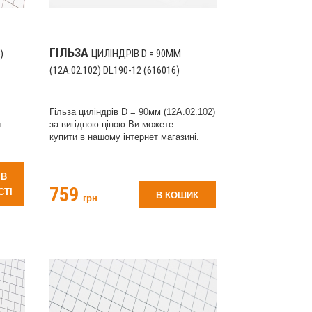
ГІЛЬЗА
)
ЦИЛІНДРІВ D = 90ММ
(12A.02.102) DL190-12 (616016)
Гільза циліндрів D = 90мм (12A.02.102)
и
за вигідною ціною Ви можете
купити в нашому інтернет магазині.
 В
759
СТІ
В КОШИК
грн