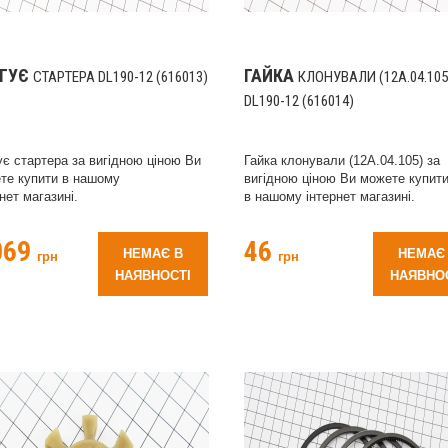
ЯГУЄ
ГАЙКА
СТАРТЕРА DL190-12 (616013)
КЛОНУВАЛИ (12A.04.105
DL190-12 (616014)
ує стартера за вигідною ціною Ви
Гайка клонували (12A.04.105) за
те купити в нашому
вигідною ціною Ви можете купит
нет магазині.
в нашому інтернет магазині.
069
46
НЕМАЄ В
НЕМАЄ
грн
грн
НАЯВНОСТІ
НАЯВНО