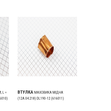
ВТУЛКА
 L =
МАХОВИКА МІДНА
6010)
(12A.04.218) DL190-12 (616011)