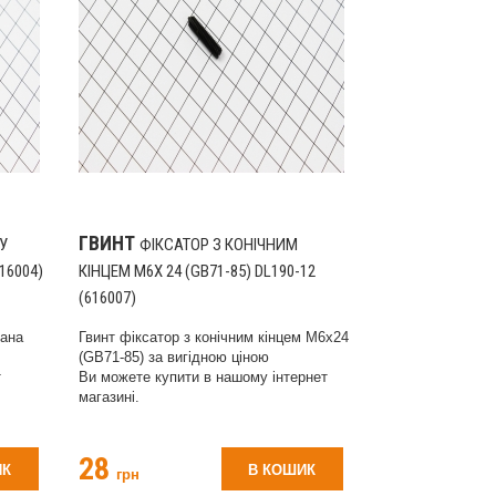
ГВИНТ
У
ФІКСАТОР З КОНІЧНИМ
16004)
КІНЦЕМ M6X 24 (GB71-85) DL190-12
(616007)
пана
Гвинт фіксатор з конічним кінцем M6x24
(GB71-85) за вигідною ціною
т
Ви можете купити в нашому інтернет
магазині.
28
ИК
В КОШИК
грн