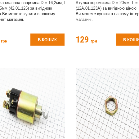
ка клапана напрямна D = 16,2мм, L
Втулка коромисла D = 20мм, L =
,5мм (42.01.125) за вигідною
(12A.01.123A) за вигідною ціною
ю Ви можете купити в нашому
Ви можете купити в нашому інте
нет магазині.
магазині.
2
129
В КОШИК
В КОШ
грн
грн