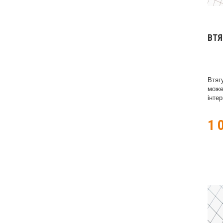
ВТ
Втяг
може
інтер
1 