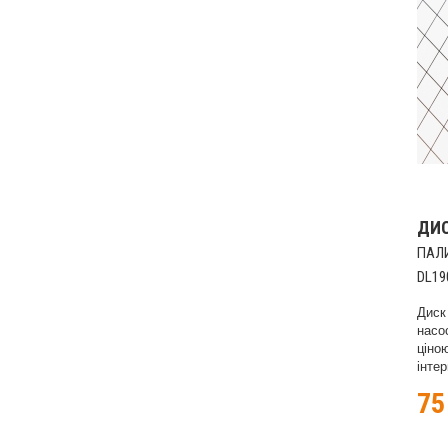
ДИ
ПАЛИ
DL19
Диск
насо
ціно
інтер
7