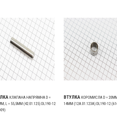
УЛКА
ВТУЛКА
КЛАПАНА НАПРЯМНА D =
КОРОМИСЛА D = 20ММ,
ММ, L = 55,5ММ (42.01.125) DL190-12
14ММ (12A.01.123A) DL190-12 (61
009)