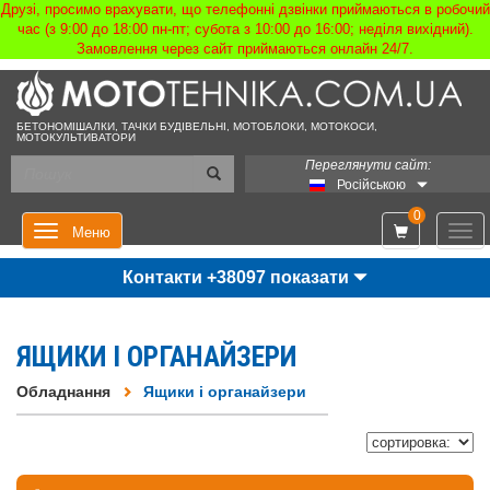
Друзі, просимо врахувати, що телефонні дзвінки приймаються в робочий
час (з 9:00 до 18:00 пн-пт; субота з 10:00 до 16:00; неділя вихідний).
Замовлення через сайт приймаються онлайн 24/7.
БЕТОНОМІШАЛКИ, ТАЧКИ БУДІВЕЛЬНІ, МОТОБЛОКИ, МОТОКОСИ,
МОТОКУЛЬТИВАТОРИ
Переглянути сайт:
Російською
0
Мен
Меню
Контакти +38097 показати
ЯЩИКИ І ОРГАНАЙЗЕРИ
Обладнання
Ящики і органайзери