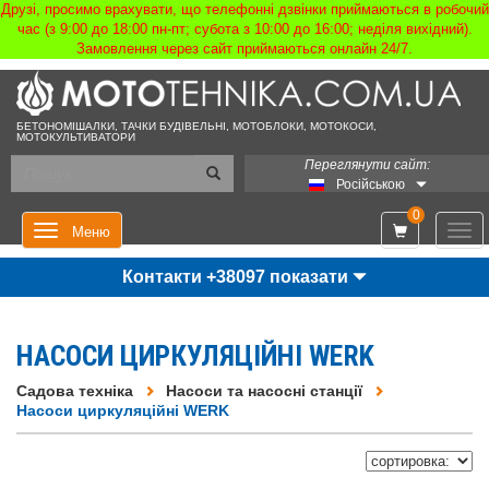
Друзі, просимо врахувати, що телефонні дзвінки приймаються в робочий
час (з 9:00 до 18:00 пн-пт; субота з 10:00 до 16:00; неділя вихідний).
Замовлення через сайт приймаються онлайн 24/7.
БЕТОНОМІШАЛКИ, ТАЧКИ БУДІВЕЛЬНІ, МОТОБЛОКИ, МОТОКОСИ,
МОТОКУЛЬТИВАТОРИ
Переглянути сайт:
Російською
0
Мен
Меню
Контакти +38097 показати
НАСОСИ ЦИРКУЛЯЦІЙНІ WERK
Садова техніка
Насоси та насосні станції
Насоси циркуляційні WERK