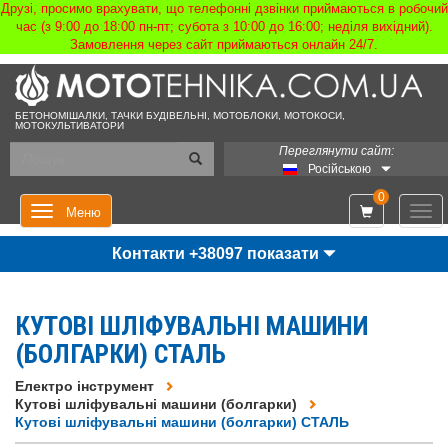
Друзі, просимо врахувати, що телефонні дзвінки приймаються в робочий
час (з 9:00 до 18:00 пн-пт; субота з 10:00 до 16:00; неділя вихідний).
Замовлення через сайт приймаються онлайн 24/7.
БЕТОНОМІШАЛКИ, ТАЧКИ БУДІВЕЛЬНІ, МОТОБЛОКИ, МОТОКОСИ,
МОТОКУЛЬТИВАТОРИ
Переглянути сайт:
Російською
0
Мен
Меню
Контакти +38097 показати
КУТОВІ ШЛІФУВАЛЬНІ МАШИНИ
(БОЛГАРКИ) СТАЛЬ
Електро інструмент
Кутові шліфувальні машини (болгарки)
Кутові шліфувальні машини (болгарки) СТАЛЬ