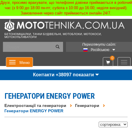
Друзі, просимо врахувати, що телефонні дзвінки приймаються в робочий
час (з 9:00 до 18:00 пн-пт; субота з 10:00 до 16:00; неділя вихідний).
Замовлення через сайт приймаються онлайн 24/7.
БЕТОНОМІШАЛКИ, ТАЧКИ БУДІВЕЛЬНІ, МОТОБЛОКИ, МОТОКОСИ,
МОТОКУЛЬТИВАТОРИ
Переглянути сайт:
Російською
0
Мен
Меню
Контакти +38097 показати
ГЕНЕРАТОРИ ENERGY POWER
Електростанції та генератори
Генератори
Генератори ENERGY POWER