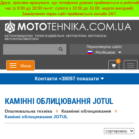
Друзі, просимо врахувати, що телефонні дзвінки приймаються в робочий
час (з 9:00 до 18:00 пн-пт; субота з 10:00 до 16:00; неділя вихідний).
Замовлення через сайт приймаються онлайн 24/7.
БЕТОНОМІШАЛКИ, ТАЧКИ БУДІВЕЛЬНІ, МОТОБЛОКИ, МОТОКОСИ,
МОТОКУЛЬТИВАТОРИ
Переглянути сайт:
Російською
0
Мен
Меню
Контакти +38097 показати
КАМІННІ ОБЛИЦЮВАННЯ JOTUL
Опалювальна техніка
Ккамінні облицювання
Камінні облицювання JOTUL