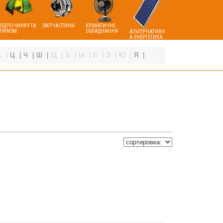
ВІДПОЧИНКУ ТА
ЗАПЧАСТИНИ
КЛІМАТИЧНЕ
ТУРИЗМ
ОБЛАДНАННЯ
АЛЬТЕРНАТИВН
А ЕНЕРГЕТИКА
Х
Ц
Ч
Ш
Щ
Ъ
Ы
Ь
Э
Ю
Я