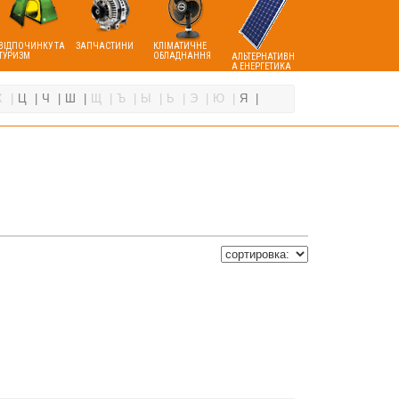
ВІДПОЧИНКУ ТА
ЗАПЧАСТИНИ
КЛІМАТИЧНЕ
ТУРИЗМ
ОБЛАДНАННЯ
АЛЬТЕРНАТИВН
А ЕНЕРГЕТИКА
Х
Ц
Ч
Ш
Щ
Ъ
Ы
Ь
Э
Ю
Я