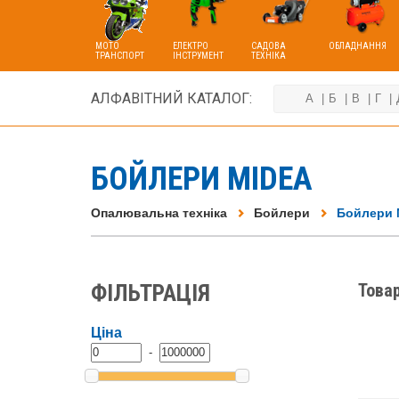
МОТО
ЕЛЕКТРО
САДОВА
ОБЛАДНАННЯ
ТРАНСПОРТ
ІНСТРУМЕНТ
ТЕХНІКА
АЛФАВІТНИЙ КАТАЛОГ:
А
Б
В
Г
БОЙЛЕРИ MIDEA
Опалювальна техніка
Бойлери
Бойлери 
ФІЛЬТРАЦІЯ
Товар
Ціна
-