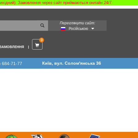
 вихідний). Замовлення через сайт приймаються онлайн 24/7.
Переглянути сайт:
Російською
0
 ЗАМОВЛЕННЯ
Київ, вул. Солом'янська 36
) 684-71-77