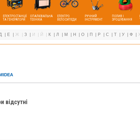
ЕЛЕКТРОСТАНЦІЇ
ОПАЛЮВАЛЬНА
ЕЛЕКТРО
РУЧНИЙ
ПОЛИВ І
ТА ГЕНЕРАТОРИ
ТЕХНІКА
ВЕЛОСИПЕДИ
ІНСТРУМЕНТ
ЗРОШУВАННЯ
Д
Е
Ж
З
И
Й
К
Л
М
Н
О
П
Р
С
Т
У
Ф
MIDEA
и відсутні