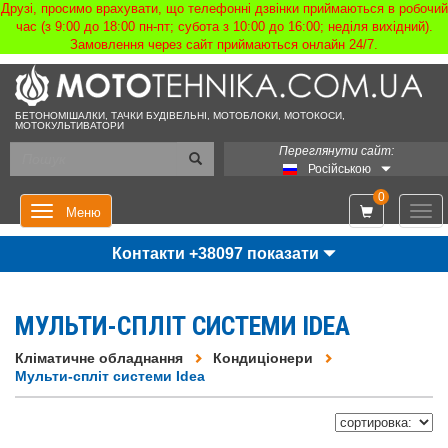
Друзі, просимо врахувати, що телефонні дзвінки приймаються в робочий
час (з 9:00 до 18:00 пн-пт; субота з 10:00 до 16:00; неділя вихідний).
Замовлення через сайт приймаються онлайн 24/7.
БЕТОНОМІШАЛКИ, ТАЧКИ БУДІВЕЛЬНІ, МОТОБЛОКИ, МОТОКОСИ,
МОТОКУЛЬТИВАТОРИ
Переглянути сайт:
Російською
0
Мен
Меню
Контакти +38097 показати
МУЛЬТИ-СПЛІТ СИСТЕМИ IDEA
Кліматичне обладнання
Кондиціонери
Мульти-спліт системи Idea