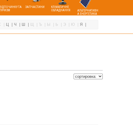
ВІДПОЧИНКУ ТА
ЗАПЧАСТИНИ
КЛІМАТИЧНЕ
ТУРИЗМ
ОБЛАДНАННЯ
АЛЬТЕРНАТИВН
А ЕНЕРГЕТИКА
Х
Ц
Ч
Ш
Щ
Ъ
Ы
Ь
Э
Ю
Я