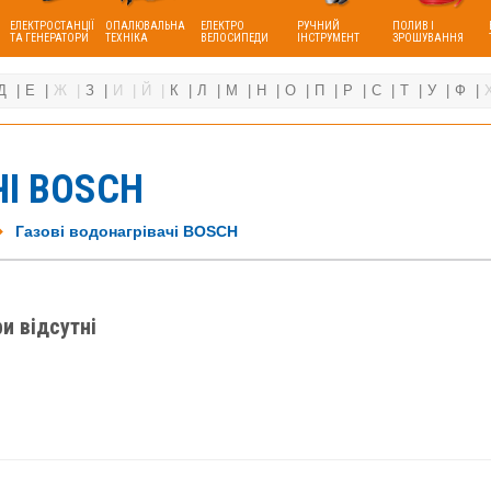
ЕЛЕКТРОСТАНЦІЇ
ОПАЛЮВАЛЬНА
ЕЛЕКТРО
РУЧНИЙ
ПОЛИВ І
ТА ГЕНЕРАТОРИ
ТЕХНІКА
ВЕЛОСИПЕДИ
ІНСТРУМЕНТ
ЗРОШУВАННЯ
Д
Е
Ж
З
И
Й
К
Л
М
Н
О
П
Р
С
Т
У
Ф
ЧІ BOSCH
Газові водонагрівачі BOSCH
и відсутні