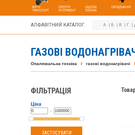
МОТО
ЕЛЕКТРО
САДОВА
ОБЛАДНАННЯ
ТРАНСПОРТ
ІНСТРУМЕНТ
ТЕХНІКА
АЛФАВІТНИЙ КАТАЛОГ:
А
Б
В
Г
ГАЗОВІ ВОДОНАГРІВА
Опалювальна техніка
газові водонагрівачі
ФІЛЬТРАЦІЯ
Товар
Ціна
-
ЗАСТОСУВАТИ