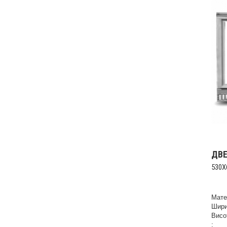
ДВ
530X
Мате
Шири
Висо
;