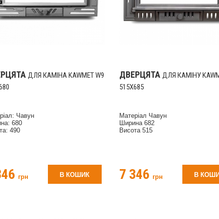
ЕРЦЯТА
ДВЕРЦЯТА
ДЛЯ КАМІНА KAWMET W9
ДЛЯ КАМІНУ KAW
680
515X685
ріал: Чавун
Матеріал Чавун
на: 680
Ширина 682
та: 490
Висота 515
346
7 346
В КОШИК
В КОШ
грн
грн