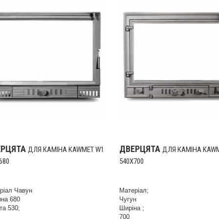
ЕРЦЯТА
ДВЕРЦЯТА
ДЛЯ КАМІНА KAWMET W1
ДЛЯ КАМІНА KAW
680
540X700
ріал Чавун
Матеріал;
на 680
Чугун
та 530;
Ширіна ;
700