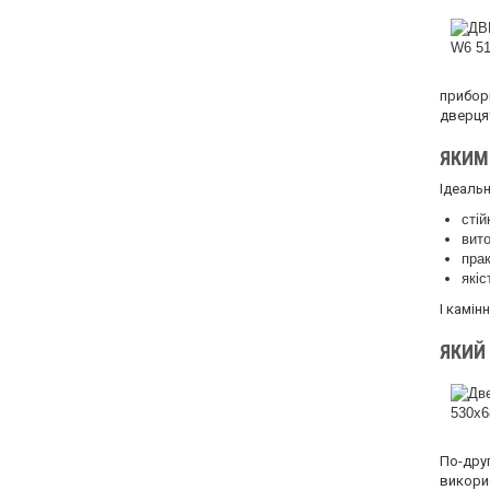
прибор
дверця
ЯКИМ
Ідеальн
стій
вито
прак
якіс
І камін
ЯКИЙ
По-дру
викори