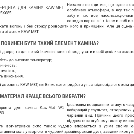
Неважко погодитися, що одне з ос
особливої атмосфери, в яку так п
забути про все, насолоджуючись 
солодка картина і втілює в собі в
кати вогонь і без страху розводити його в приміщенні. Але ця сцена 
та зі склом KAW-MET.
 ПОВИНЕН БУТИ ТАКИЙ ЕЛЕМЕНТ КАМІНА?
і дверцята для печей і камінів повинні поєднувати в собі декілька якосте
кість до високих температур;
нченість;
тичність;
ть виконання.
ні дверцята KAW-MET, які Ви можете придбати у нас, відповідають всім ц
 МАТЕРІАЛ КРАЩЕ ВСЬОГО ВИБРАТИ?
Ідеальним поєднанням стануть чаву
найкращий результат, створюючи у
чарівний вид. Причини цього прос
піддаватися згубному впливу високи
ге, вогнетривке скло також чудово впорається з усіма своїми обо
станням скла утворюють чудовий дизайнерський дует, завдяки якому ка