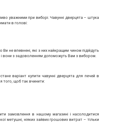
ливо уважними при виборі. Чавунні дверцята – штука
имати в голові:
о Ви не впевнені, які з них найкращим чином підійдуть
, і вони з задоволенням допоможуть Вам з вибором.
тане варіант купити чавунні дверцята для печей в
я того, щоб так вчинити:
ити замовлення в нашому магазині і насолодитися
кої метушні, ніяких зайвих грошових витрат – тільки