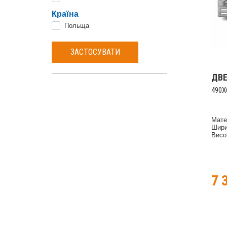
Країна
Польща
ЗАСТОСУВАТИ
ДВ
490X
Мате
Шири
Висо
7 