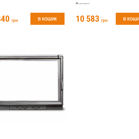
Висота;
540
840
10 583
В КОШИК
В КОШ
грн
грн