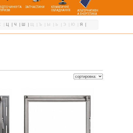
ВІДПОЧИНКУ ТА
ЗАПЧАСТИНИ
КЛІМАТИЧНЕ
ТУРИЗМ
ОБЛАДНАННЯ
АЛЬТЕРНАТИВН
А ЕНЕРГЕТИКА
Х
Ц
Ч
Ш
Щ
Ъ
Ы
Ь
Э
Ю
Я