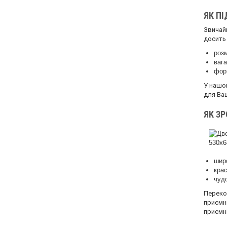
ЯК П
Звичай
досить 
розм
вага
фор
У нашом
для Ва
ЯК З
широ
крас
чудо
Переко
приємн
приємн