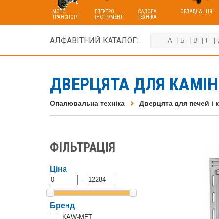
МОТО
ЕЛЕКТРО
САДОВА
ОБЛАДНАННЯ
ТРАНСПОРТ
ІНСТРУМЕНТ
ТЕХНІКА
АЛФАВІТНИЙ КАТАЛОГ:
А
Б
В
Г
ДВЕРЦЯТА ДЛЯ КАМІН
Опалювальна техніка
Дверцята для печей і к
ФІЛЬТРАЦІЯ
Ціна
-
Бренд
KAW-MET