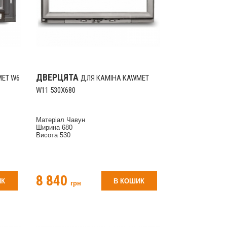
ДВЕРЦЯТА
MET W6
ДЛЯ КАМІНА KAWMET
W11 530X680
Матеріал Чавун
Ширина 680
Висота 530
8 840
ИК
В КОШИК
грн