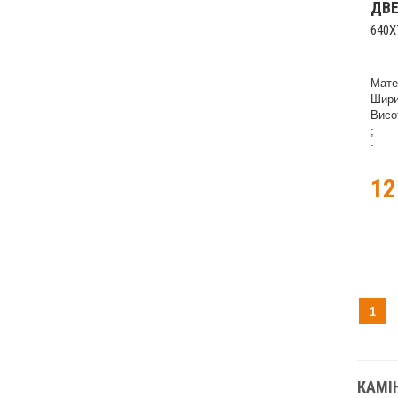
ДВ
640X
Мате
Шири
Висо
;
;
12
1
КАМІН