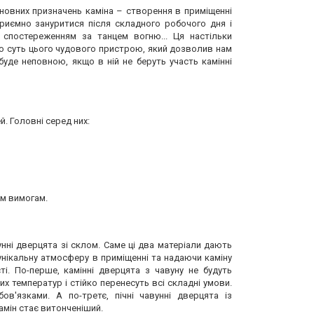
новних призначень каміна – створення в приміщенні
риємно зануритися після складного робочого дня і
спостереженням за танцем вогню... Ця настільки
сю суть цього чудового пристрою, який дозволив нам
буде неповною, якщо в ній не беруть участь камінні
й. Головні серед них:
им вимогам.
нні дверцята зі склом. Саме ці два матеріали дають
нікальну атмосферу в приміщенні та надаючи каміну
ті. По-перше, камінні дверцята з чавуну не будуть
х температур і стійко перенесуть всі складні умови.
в'язками. А по-третє, пічні чавунні дверцята із
мін стає витонченіший.