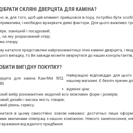
ІДІБРАТИ СКЛЯНІ ДВЕРЦЯТА ДЛЯ КАМІНА?
но ж, для того, щоб цей елемент прийшовся в пору, потрібно бути особ
примхлива, і необхідно врахувати деякі фактори. Для цього важливо тр
іри, зовнішній і посадковий;
, на яку розрахований отвір;
ма отвору.
у каталозі представлені найрізноманітніші пічні камінні дверцята, і якщ
шого випадку, то Ви завжди можете звернутися до наших консультантів
РОБИТИ ВИГІДНУ ПОКУПКУ?
Найкращою відповіддю для цього с
нашому магазині. Є безліч причин дл
відмінні ціни;
кий вибір різноманітних моделей всіх можливих форм і розмірів;
ивий дизайн і висока якість товарів;
вий рівень сервісу.
натися в цьому самостійно зовсім неважко: достатньо лише оформ
ими хвилинами співпраці з нашою компанією. Ніякого занепокоєння, нія
і враження від вдалого придбання.