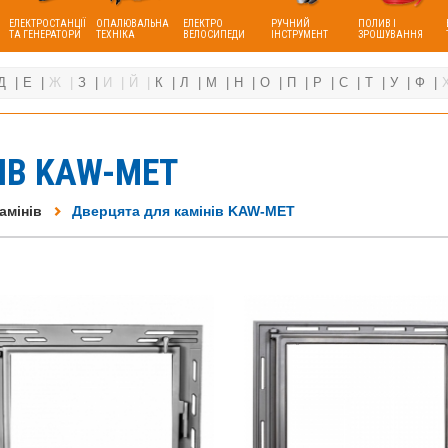
ЕЛЕКТРОСТАНЦІЇ
ОПАЛЮВАЛЬНА
ЕЛЕКТРО
РУЧНИЙ
ПОЛИВ І
ТА ГЕНЕРАТОРИ
ТЕХНІКА
ВЕЛОСИПЕДИ
ІНСТРУМЕНТ
ЗРОШУВАННЯ
Д
Е
Ж
З
И
Й
К
Л
М
Н
О
П
Р
С
Т
У
Ф
ІВ KAW-MET
амінів
Дверцята для камінів KAW-MET