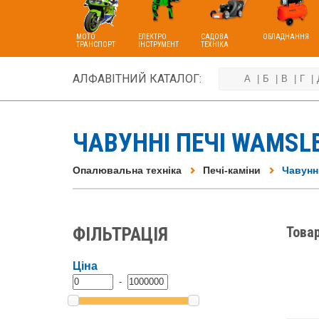
МОТО
ЕЛЕКТРО
САДОВА
ОБЛАДНАННЯ
ТРАНСПОРТ
ІНСТРУМЕНТ
ТЕХНІКА
АЛФАВІТНИЙ КАТАЛОГ:
А
Б
В
Г
ЧАВУННІ ПЕЧІ WAMSL
Опалювальна техніка
Печі-каміни
Чавунн
ФІЛЬТРАЦІЯ
Товар
Ціна
-