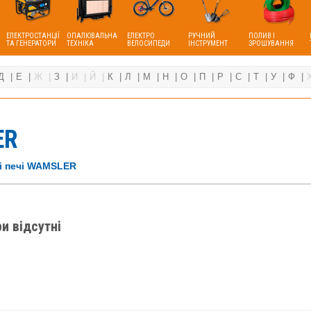
ЕЛЕКТРОСТАНЦІЇ
ОПАЛЮВАЛЬНА
ЕЛЕКТРО
РУЧНИЙ
ПОЛИВ І
ТА ГЕНЕРАТОРИ
ТЕХНІКА
ВЕЛОСИПЕДИ
ІНСТРУМЕНТ
ЗРОШУВАННЯ
Д
Е
Ж
З
И
Й
К
Л
М
Н
О
П
Р
С
Т
У
Ф
ER
і печі WAMSLER
и відсутні