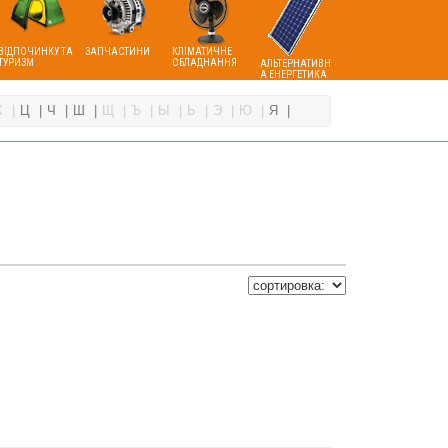
ВІДПОЧИНКУ ТА
ЗАПЧАСТИНИ
КЛІМАТИЧНЕ
ТУРИЗМ
ОБЛАДНАННЯ
АЛЬТЕРНАТИВН
А ЕНЕРГЕТИКА
Х
Ц
Ч
Ш
Щ
Ъ
Ы
Ь
Э
Ю
Я