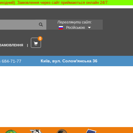
 вихідний). Замовлення через сайт приймаються онлайн 24/7.
Переглянути сайт:
Російською
0
 ЗАМОВЛЕННЯ
Київ, вул. Солом'янська 36
) 684-71-77