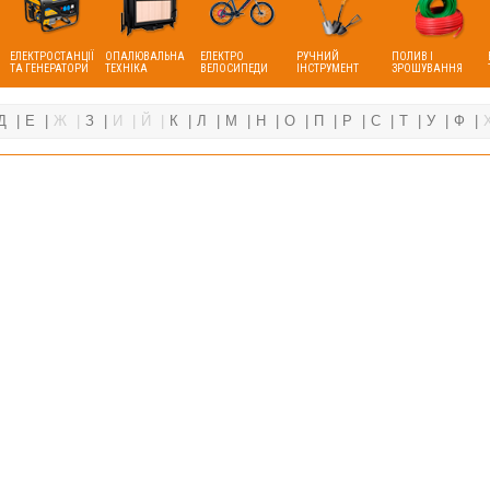
ЕЛЕКТРОСТАНЦІЇ
ОПАЛЮВАЛЬНА
ЕЛЕКТРО
РУЧНИЙ
ПОЛИВ І
ТА ГЕНЕРАТОРИ
ТЕХНІКА
ВЕЛОСИПЕДИ
ІНСТРУМЕНТ
ЗРОШУВАННЯ
Д
Е
Ж
З
И
Й
К
Л
М
Н
О
П
Р
С
Т
У
Ф