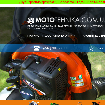
Друзі, просимо врахувати, що телефонні дзвінки приймаютьс
БЕТОНОМІШАЛКИ, ТАЧКИ БУДІВЕЛЬНІ, МОТОБЛОКИ, МОТОКОСИ,
МОТОКУЛЬТИВАТОРИ
ПРО НАС
ДОСТАВКА ТА ОПЛАТА
ГАРАНТІЯ ТА СЕР
(044) 383-42-33
(097)