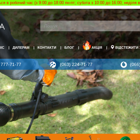
я в робочий час (з 9:00 до 18:00 пн-пт; субота з 10:00 до 16:00; неділя
ВІС
ДИЛЕРАМ
КОНТАКТИ
БЛОГ
АКЦІЯ
ВІДСТЕЖИТИ
 777-71-77
(063) 224-71-77
(066