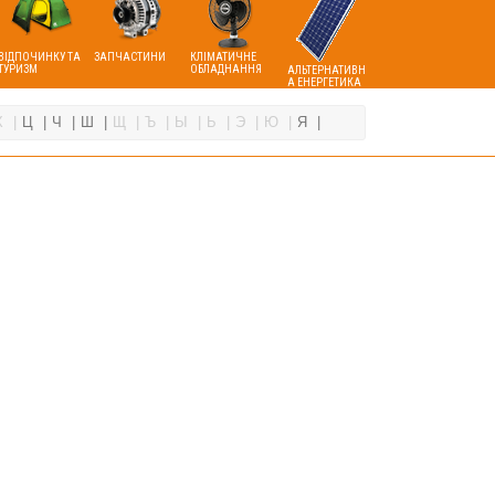
ВІДПОЧИНКУ ТА
ЗАПЧАСТИНИ
КЛІМАТИЧНЕ
ТУРИЗМ
ОБЛАДНАННЯ
АЛЬТЕРНАТИВН
А ЕНЕРГЕТИКА
Х
Ц
Ч
Ш
Щ
Ъ
Ы
Ь
Э
Ю
Я