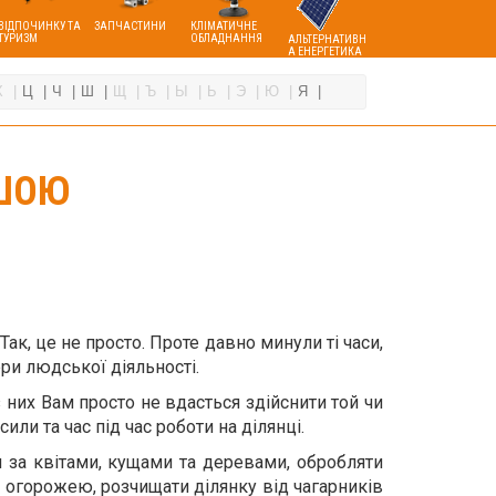
ВІДПОЧИНКУ ТА
ЗАПЧАСТИНИ
КЛІМАТИЧНЕ
ТУРИЗМ
ОБЛАДНАННЯ
АЛЬТЕРНАТИВН
А ЕНЕРГЕТИКА
Х
Ц
Ч
Ш
Щ
Ъ
Ы
Ь
Э
Ю
Я
ГШОЮ
Так, це не просто. Проте давно минули ті часи,
ери людської діяльності.
 них Вам просто не вдасться здійснити той чи
ли та час під час роботи на ділянці.
 за квітами, кущами та деревами, обробляти
а огорожею, розчищати ділянку від чагарників