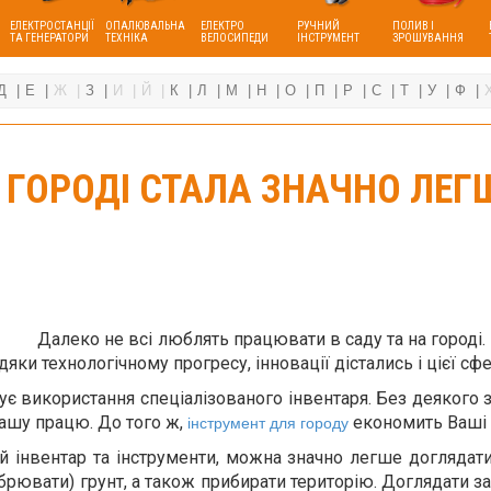
ЕЛЕКТРОСТАНЦІЇ
ОПАЛЮВАЛЬНА
ЕЛЕКТРО
РУЧНИЙ
ПОЛИВ І
ТА ГЕНЕРАТОРИ
ТЕХНІКА
ВЕЛОСИПЕДИ
ІНСТРУМЕНТ
ЗРОШУВАННЯ
Д
Е
Ж
З
И
Й
К
Л
М
Н
О
П
Р
С
Т
У
Ф
А ГОРОДІ СТАЛА ЗНАЧНО ЛЕ
Далеко не всі люблять працювати в саду та на городі. 
ки технологічному прогресу, інновації дістались і цієї сф
 використання спеціалізованого інвентаря. Без деякого з
Вашу працю. До того ж,
економить Ваші си
інструмент для городу
й інвентар та інструменти, можна значно легше доглядати
обрювати) грунт, а також прибирати територію. Доглядати з