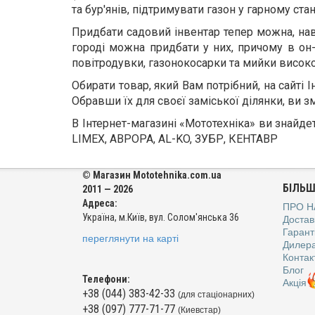
та бур'янів, підтримувати газон у гарному ста
Придбати садовий інвентар тепер можна, наві
городі можна придбати у них, причому в он-
повітродувки, газонокосарки та мийки високого
Обирати товар, який Вам потрібний, на сайті 
Обравши їх для своєї заміської ділянки, ви з
В Інтернет-магазині «Мототехніка» ви знайде
LIMEX, АВРОРА, AL-KO, ЗУБР, КЕНТАВР
© Магазин Mototehnika.com.ua
БІЛЬШ
2011 — 2026
Адреса:
ПРО Н
Україна, м.Київ, вул. Солом'янська 36
Достав
Гаранті
переглянути на карті
Дилер
Контак
Блог
Телефони:
Акція
+38 (044) 383-42-33
(для стаціонарних)
+38 (097) 777-71-77
(Киевстар)