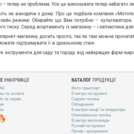
ні – тепер не проблема. Усе це виконувати тепер набагато ле
ть не виходячи з дому. Про це подбала компанія «Мототех
лайн режимі. Обирайте що Вам потрібно – культиватори, 
 тиску. Серед асортименту їх магазину – і запчастини для ус
Інтернет-магазину досить просто, так як там можна прочита
можете підтримувати її в ідеальному стані.
те інструменти для саду та городу від найкращих фірм-ви
Е
ІНФОРМАЦІЇ
КАТАЛОГ
ПРОДУКЦІЇ
АС
Мото транспорт
ка та оплата
Електро інструмент
я та сервіс
Садова техніка
ам
Обладнання
ти
Електростанції та генератори
Опалювальна техніка
Електро велосипеди
Ручний інструмент
Полив і зрошування