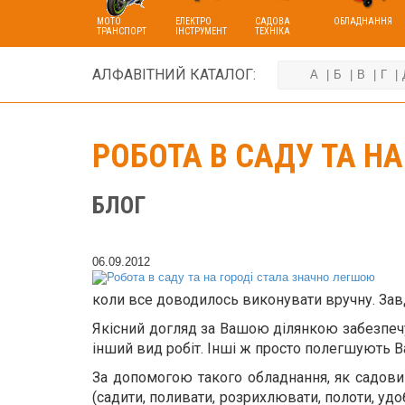
МОТО
ЕЛЕКТРО
САДОВА
ОБЛАДНАННЯ
ТРАНСПОРТ
ІНСТРУМЕНТ
ТЕХНІКА
АЛФАВІТНИЙ КАТАЛОГ:
А
Б
В
Г
РОБОТА В САДУ ТА Н
БЛОГ
06.09.2012
коли все доводилось виконувати вручну. Завдя
Якісний догляд за Вашою ділянкою забезпечує
інший вид робіт. Інші ж просто полегшують 
За допомогою такого обладнання, як садови
(садити, поливати, розрихлювати, полоти, уд