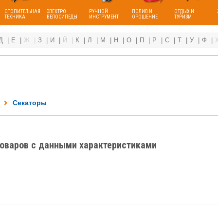
ОТОПИТЕЛЬНАЯ
ЭЛЕКТРО
РУЧНОЙ
ПОЛИВ И
ОТДЫХ И
ТЕХНИКА
ВЕЛОСИПЕДЫ
ИНСТРУМЕНТ
ОРОШЕНИЕ
ТУРИЗМ
Д
Е
Ж
З
И
Й
К
Л
М
Н
О
П
Р
С
Т
У
Ф
Секаторы
товаров с данными характеристиками