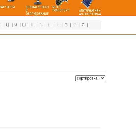
ЗАПЧАСТИ
КЛИМАТИЧЕСКО
МОТО
Е
ТРАНСПОРТ
АЛЬТЕРНАТИВН
ОБОРУДОВАНИЕ
АЯ ЭНЕРГЕТИКА
Х
Ц
Ч
Ш
Щ
Ъ
Ы
Ь
Э
Ю
Я