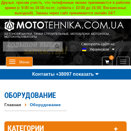
Друзья, просим учесть, что телефонные звонки принимаются в рабочее
время (с 9:00 по 18:00 пн-пт; суббота с 10:00 до 16:00; Воскресенье
выходной). Заказы через сайт принимаются онлайн 24/7.
БЕТОНОМЕШАЛКИ, ТАЧКИ СТРОИТЕЛЬНЫЕ, МОТОБЛОКИ, МОТОКОСЫ,
МОТОКУЛЬТИВАТОРЫ
Смотреть сайт на:
Украинском
0
Мен
Меню
Контакты +38097 показать
ОБОРУДОВАНИЕ
Главная
Оборудование
КАТЕГОРИИ