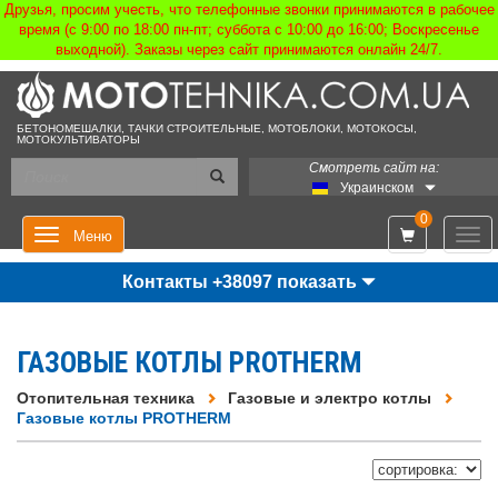
Друзья, просим учесть, что телефонные звонки принимаются в рабочее
время (с 9:00 по 18:00 пн-пт; суббота с 10:00 до 16:00; Воскресенье
выходной). Заказы через сайт принимаются онлайн 24/7.
БЕТОНОМЕШАЛКИ, ТАЧКИ СТРОИТЕЛЬНЫЕ, МОТОБЛОКИ, МОТОКОСЫ,
МОТОКУЛЬТИВАТОРЫ
Смотреть сайт на:
Украинском
0
Мен
Меню
Контакты +38097 показать
ГАЗОВЫЕ КОТЛЫ PROTHERM
Отопительная техника
Газовые и электро котлы
Газовые котлы PROTHERM