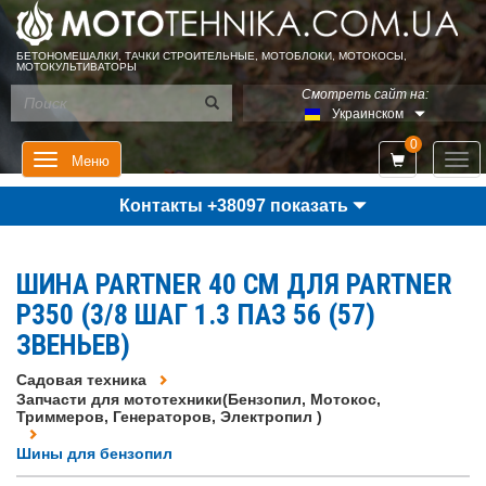
БЕТОНОМЕШАЛКИ, ТАЧКИ СТРОИТЕЛЬНЫЕ, МОТОБЛОКИ, МОТОКОСЫ,
МОТОКУЛЬТИВАТОРЫ
Смотреть сайт на:
Украинском
0
Мен
Меню
Контакты +38097 показать
ШИНА PARTNER 40 СМ ДЛЯ PARTNER
P350 (3/8 ШАГ 1.3 ПАЗ 56 (57)
ЗВЕНЬЕВ)
Садовая техника
Запчасти для мототехники(Бензопил, Мотокос,
Триммеров, Генераторов, Электропил )
Шины для бензопил