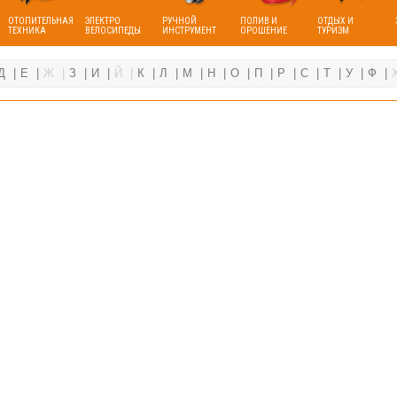
ОТОПИТЕЛЬНАЯ
ЭЛЕКТРО
РУЧНОЙ
ПОЛИВ И
ОТДЫХ И
ТЕХНИКА
ВЕЛОСИПЕДЫ
ИНСТРУМЕНТ
ОРОШЕНИЕ
ТУРИЗМ
Д
Е
Ж
З
И
Й
К
Л
М
Н
О
П
Р
С
Т
У
Ф