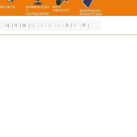
ЗАПЧАСТИ
КЛИМАТИЧЕСКО
МОТО
Е
ТРАНСПОРТ
АЛЬТЕРНАТИВН
ОБОРУДОВАНИЕ
АЯ ЭНЕРГЕТИКА
Х
Ц
Ч
Ш
Щ
Ъ
Ы
Ь
Э
Ю
Я