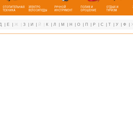
ОТОПИТЕЛЬНАЯ
ЭЛЕКТРО
РУЧНОЙ
ПОЛИВ И
ОТДЫХ И
ТЕХНИКА
ВЕЛОСИПЕДЫ
ИНСТРУМЕНТ
ОРОШЕНИЕ
ТУРИЗМ
Д
Е
Ж
З
И
Й
К
Л
М
Н
О
П
Р
С
Т
У
Ф