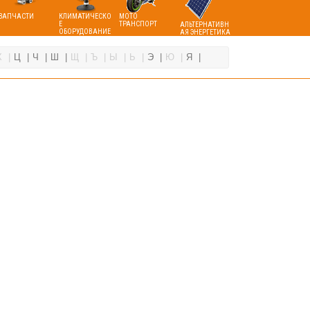
ЗАПЧАСТИ
КЛИМАТИЧЕСКО
МОТО
Е
ТРАНСПОРТ
АЛЬТЕРНАТИВН
ОБОРУДОВАНИЕ
АЯ ЭНЕРГЕТИКА
Х
Ц
Ч
Ш
Щ
Ъ
Ы
Ь
Э
Ю
Я