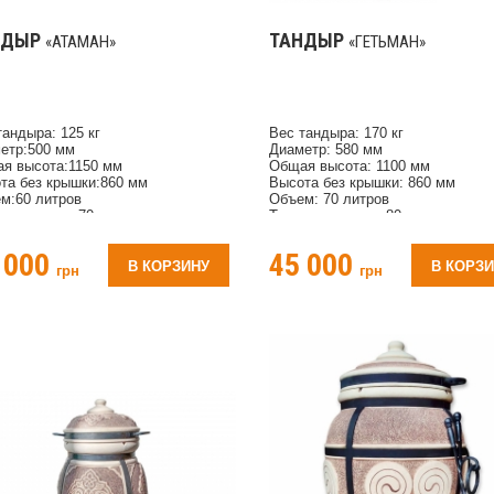
НДЫР
ТАНДЫР
«АТАМАН»
«ГЕТЬМАН»
тандыра: 125 кг
Вес тандыра: 170 кг
етр:500 мм
Диаметр: 580 мм
я высота:1150 мм
Общая высота: 1100 мм
та без крышки:860 мм
Высота без крышки: 860 мм
м:60 литров
Объем: 70 литров
ина стенки:70 мм
Толщина стенки: 80 мм
чество шампуров:12 шт
Количество шампуров: 20 шт
я нагрева для использования:1,5
Время нагрева для использовани
 000
45 000
часа
В КОРЗИНУ
В КОРЗ
грн
грн
риал:глина согласно ГОСТу
Материал: глина согласно ГОСТу
мент рисунка:Триполье
Орнамент рисунка: Триполье
лектация:совок, кочерга,
Комплектация: совок, кочерга,
кладина для шампуров
перекладина для шампуров