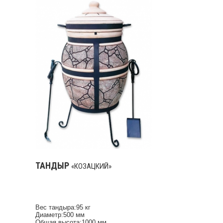
Дополнительная комплектация:шампур-
крючок, решетка для мяса, шампура-
елка, защитный чехол
ТАНДЫР
«КОЗАЦКИЙ»
Вес тандыра:95 кг
Диаметр:500 мм
Общая высота:1000 мм