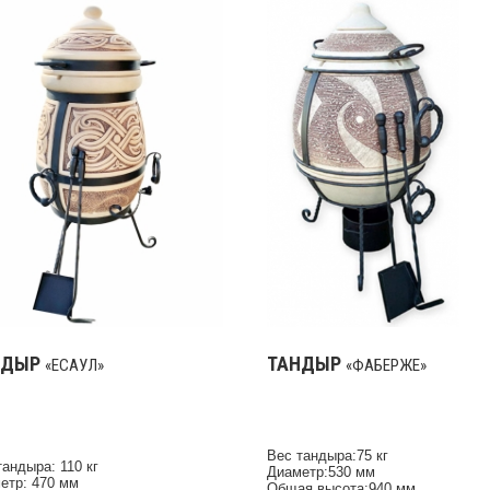
НДЫР
ТАНДЫР
«ЕСАУЛ»
«ФАБЕРЖЕ»
Вес тандыра:75 кг
тандыра: 110 кг
Диаметр:530 мм
етр: 470 мм
Общая высота:940 мм