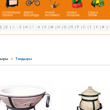
ОТОПИТЕЛЬНАЯ
ЭЛЕКТРО
РУЧНОЙ
ПОЛИВ И
ОТДЫХ И
ТЕХНИКА
ВЕЛОСИПЕДЫ
ИНСТРУМЕНТ
ОРОШЕНИЕ
ТУРИЗМ
Д
Е
Ж
З
И
Й
К
Л
М
Н
О
П
Р
С
Т
У
Ф
ндыры
Тандыры