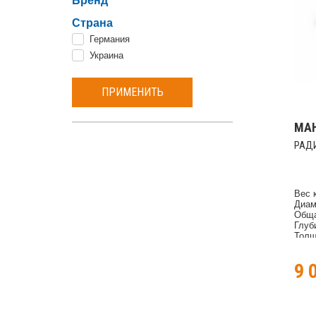
Бренд
Страна
Германия
Украина
ПРИМЕНИТЬ
МА
РАД
Вес 
Диам
Обща
Глуб
Толщ
Мате
пище
9 
Орна
Комп