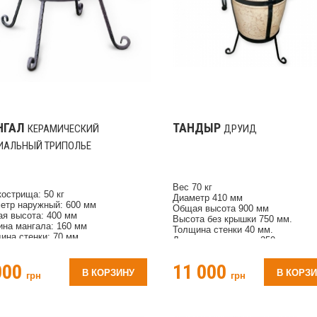
НГАЛ
ТАНДЫР
КЕРАМИЧЕСКИЙ
ДРУИД
ИАЛЬНЫЙ ТРИПОЛЬЕ
Вес 70 кг
кострища: 50 кг
Диаметр 410 мм
етр наружный: 600 мм
Общая высота 900 мм
я высота: 400 мм
Высота без крышки 750 мм.
ина мангала: 160 мм
Толщина стенки 40 мм.
ина стенки: 70 мм
Диаметр горловины 250 мм.
риал: экологически чистая
Комплектация совок, кочерга,
вая глина согласно ГОСТу
перекладина для шампуров.
000
11 000
мент рисунка: Триполье
В КОРЗИНУ
В КОРЗ
грн
грн
лектация: совок, кочерга