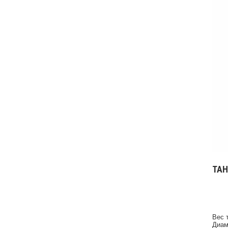
ТА
Вес 
Диам