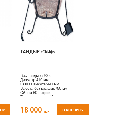
ТАНДЫР
«СКИФ»
Вес тандыра:90 кг
Диаметр:410 мм
Общая высота:990 мм
Высота без крышки:750 мм
Объем:60 литров
Толщина стенки:40 мм
Количество шампуров:6-8 шт
Время нагрева для использования:1,5
18 000
часа
ИНУ
В КОРЗИНУ
грн
Материал:глина согласно ГОСТу
Орнамент рисунка:Триполье
Комплектация:совок, кочерга,
перекладина для шампуров