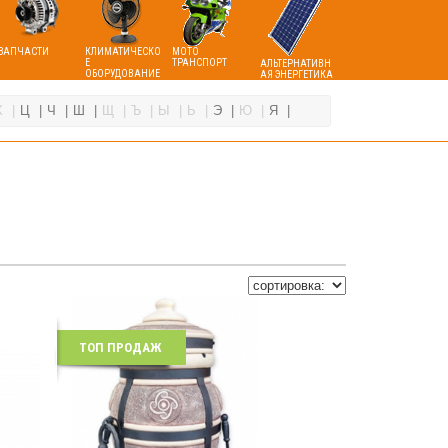
ЗАПЧАСТИ
КЛИМАТИЧЕСКО
МОТО
Е
ТРАНСПОРТ
АЛЬТЕРНАТИВН
ОБОРУДОВАНИЕ
АЯ ЭНЕРГЕТИКА
Х
Ц
Ч
Ш
Щ
Ъ
Ы
Ь
Э
Ю
Я
ТОП ПРОДАЖ