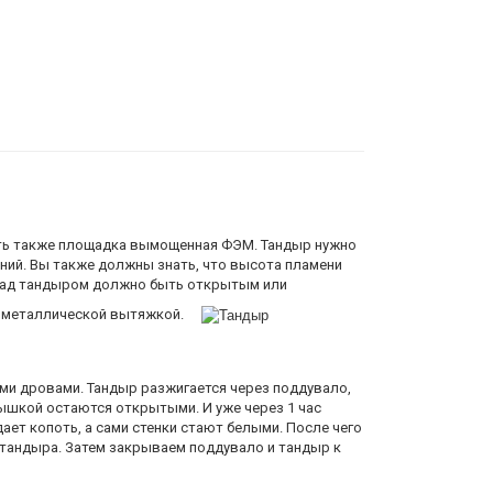
Комплектация: совок, кочерга,
перекладина для шампуров
а,
ыть также площадка вымощенная ФЭМ. Тандыр нужно
ний. Вы также должны знать, что высота пламени
 над тандыром должно быть открытым или
й металлической вытяжкой.
ими дровами. Тандыр разжигается через поддувало,
ышкой остаются открытыми. И уже через 1 час
ает копоть, а сами стенки стают белыми. После чего
 тандыра. Затем закрываем поддувало и тандыр к