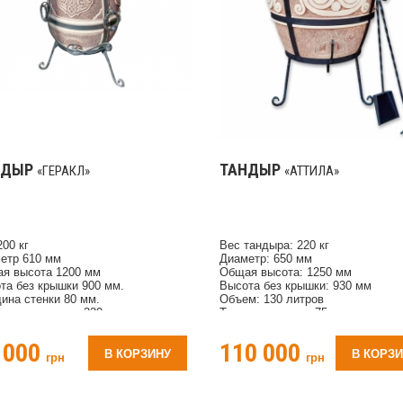
НДЫР
ТАНДЫР
«ГЕРАКЛ»
«АТТИЛА»
200 кг
Вес тандыра: 220 кг
етр 610 мм
Диаметр: 650 мм
я высота 1200 мм
Общая высота: 1250 мм
та без крышки 900 мм.
Высота без крышки: 930 мм
ина стенки 80 мм.
Объем: 130 литров
етр горловины 320 мм
Толщина стенки: 75 мм
лектация совок, кочерга,
Количество шампуров: 35 шт
кладина для шампуров,
Время нагрева для использовани
 000
110 000
емный механизм для крышки,
часа
В КОРЗИНУ
В КОРЗ
грн
грн
зольник
Материал: глина согласно ГОСТу
Орнамент рисунка: Триполье
Комплектация: совок, кочерга,