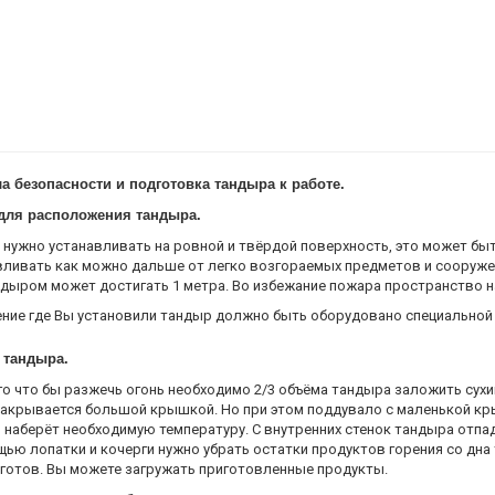
перекладина для шампуров
Дополнительная комплектация:
шампур-крючок, решетка для мяс
шампура-елка, защитный чехол
а безопасности и подготовка тандыра к работе.
для расположения тандыра.
 нужно устанавливать на ровной и твёрдой поверхность, это может б
вливать как можно дальше от легко возгораемых предметов и сооруже
ндыром может достигать 1 метра. Во избежание пожара пространство
ние где Вы установили тандыр должно быть оборудовано специально
 тандыра.
го что бы разжечь огонь необходимо 2/3 объёма тандыра заложить сух
накрывается большой крышкой. Но при этом поддувало с маленькой кр
 наберёт необходимую температуру. С внутренних стенок тандыра отпад
щью лопатки и кочерги нужно убрать остатки продуктов горения со дна
 готов. Вы можете загружать приготовленные продукты.