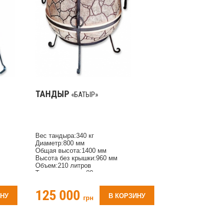
ТАНДЫР
«БАТЫР»
Вес тандыра:340 кг
Диаметр:800 мм
Общая высота:1400 мм
Высота без крышки:960 мм
Объем:210 литров
Толщина стенки:80 мм
Количество шампуров:45 шт
я: 1,5
Диаметр горловины:500 мм
125 000
Время нагрева для использования:1,5
ИНУ
В КОРЗИНУ
грн
часа
Материал: глина согласно ГОСТу
Орнамент рисунка: Триполье