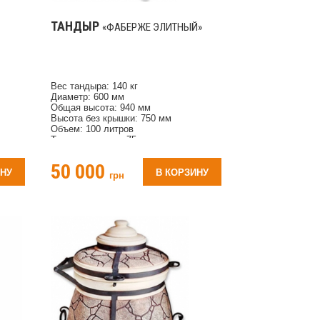
ТАНДЫР
«ФАБЕРЖЕ ЭЛИТНЫЙ»
Вес тандыра: 140 кг
Диаметр: 600 мм
Общая высота: 940 мм
Высота без крышки: 750 мм
Объем: 100 литров
Толщина стенки: 75 мм
Количество шампуров: 20 шт
я: 1,5
Время нагрева для использования: 1,5
50 000
часа
ИНУ
В КОРЗИНУ
грн
Материал: глина согласно ГОСТу
Орнамент рисунка: Триполье
Комплектация: совок, кочерга,
перекладина для шампуров