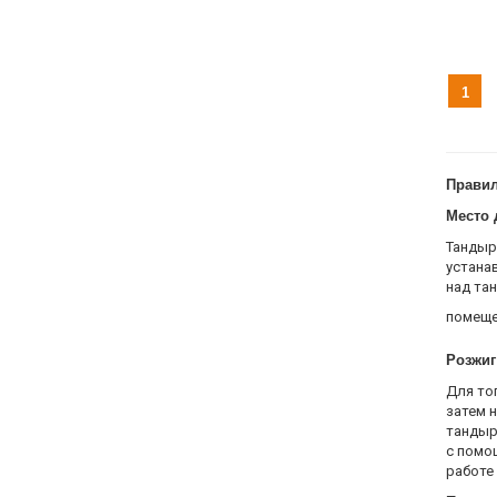
1
Правил
Место 
Тандыр
устана
над та
помеще
Розжиг
Для то
затем 
тандыр
с помо
работе