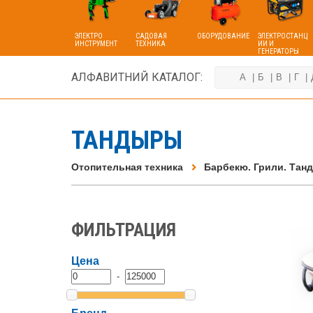
ЭЛЕКТРО
САДОВАЯ
ОБОРУДОВАНИЕ
ЭЛЕКТРОСТАНЦ
ИНСТРУМЕНТ
ТЕХНИКА
ИИ И
ГЕНЕРАТОРЫ
АЛФАВИТНИЙ КАТАЛОГ:
А
Б
В
Г
ТАНДЫРЫ
Отопительная техника
Барбекю. Грили. Та
ФИЛЬТРАЦИЯ
Цена
-